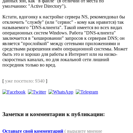
данных зон, как "в файле" (в отличии от места по
умолчанию: "Active Directory").
Кстати, вдогонку к настройке сервера NS, рекомендовал бы
отключить "службу" (или "сервис" - кому как нравится) так
называемого "DNS-клиента". Такой имеется во всех видах
операционных систем Windows. Работа "DNS-клиента"
заключается в "кешировании" запросов к серверам DNS; он
является "прослойкой" между сетевыми приложениями и
средствами разрешения имён операционной системы. Может
быть это и хорошо для работы в Интернет или на низко-
скоростных каналах, но для локальной сети лишний
посредник только во вред.
[
уже посетило: 9340
]
Заметки и комментарии к публикации:
Оставьте свой комментарий
( выразите мнение