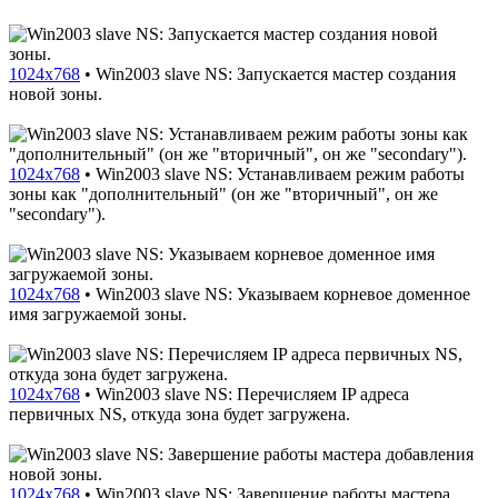
1024x768
•
Win2003 slave NS: Запускается мастер создания
новой зоны.
1024x768
•
Win2003 slave NS: Устанавливаем режим работы
зоны как "дополнительный" (он же "вторичный", он же
"secondary").
1024x768
•
Win2003 slave NS: Указываем корневое доменное
имя загружаемой зоны.
1024x768
•
Win2003 slave NS: Перечисляем IP адреса
первичных NS, откуда зона будет загружена.
1024x768
•
Win2003 slave NS: Завершение работы мастера