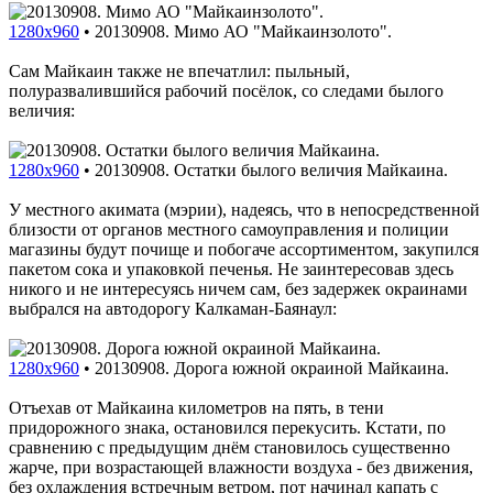
1280x960
•
20130908. Мимо АО "Майкаинзолото".
Сам Майкаин также не впечатлил: пыльный,
полуразвалившийся рабочий посёлок, со следами былого
величия:
1280x960
•
20130908. Остатки былого величия Майкаина.
У местного акимата (мэрии), надеясь, что в непосредственной
близости от органов местного самоуправления и полиции
магазины будут почище и побогаче ассортиментом, закупился
пакетом сока и упаковкой печенья. Не заинтересовав здесь
никого и не интересуясь ничем сам, без задержек окраинами
выбрался на автодорогу Калкаман-Баянаул:
1280x960
•
20130908. Дорога южной окраиной Майкаина.
Отъехав от Майкаина километров на пять, в тени
придорожного знака, остановился перекусить. Кстати, по
сравнению с предыдущим днём становилось существенно
жарче, при возрастающей влажности воздуха - без движения,
без охлаждения встречным ветром, пот начинал капать с