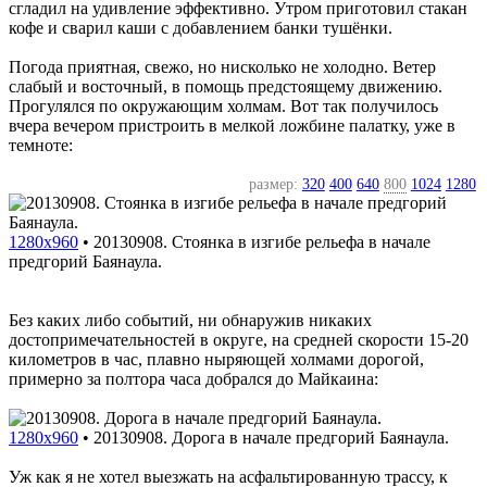
сгладил на удивление эффективно. Утром приготовил стакан
кофе и сварил каши с добавлением банки тушёнки.
Погода приятная, свежо, но нисколько не холодно. Ветер
слабый и восточный, в помощь предстоящему движению.
Прогулялся по окружающим холмам. Вот так получилось
вчера вечером пристроить в мелкой ложбине палатку, уже в
темноте:
размер:
320
400
640
800
1024
1280
1280x960
•
20130908. Стоянка в изгибе рельефа в начале
предгорий Баянаула.
Без каких либо событий, ни обнаружив никаких
достопримечательностей в округе, на средней скорости 15-20
километров в час, плавно ныряющей холмами дорогой,
примерно за полтора часа добрался до Майкаина:
1280x960
•
20130908. Дорога в начале предгорий Баянаула.
Уж как я не хотел выезжать на асфальтированную трассу, к