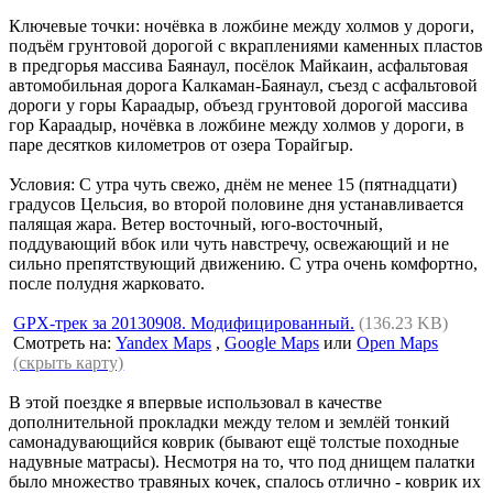
Ключевые точки: ночёвка в ложбине между холмов у дороги,
подъём грунтовой дорогой с вкраплениями каменных пластов
в предгорья массива Баянаул, посёлок Майкаин, асфальтовая
автомобильная дорога Калкаман-Баянаул, съезд с асфальтовой
дороги у горы Караадыр, объезд грунтовой дорогой массива
гор Караадыр, ночёвка в ложбине между холмов у дороги, в
паре десятков километров от озера Торайгыр.
Условия: С утра чуть свежо, днём не менее 15 (пятнадцати)
градусов Цельсия, во второй половине дня устанавливается
палящая жара. Ветер восточный, юго-восточный,
поддувающий вбок или чуть навстречу, освежающий и не
сильно препятствующий движению. С утра очень комфортно,
после полудня жарковато.
GPX-трек за 20130908. Модифицированный.
(136.23 KB)
Смотреть на:
Yandex Maps
,
Google Maps
или
Open Maps
(скрыть карту)
В этой поездке я впервые использовал в качестве
дополнительной прокладки между телом и землёй тонкий
самонадувающийся коврик (бывают ещё толстые походные
надувные матрасы). Несмотря на то, что под днищем палатки
было множество травяных кочек, спалось отлично - коврик их