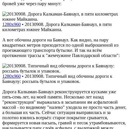
бровей уже через пару минут:
1280x960
•
20130908. Дорога Калкаман-Баянаул, в пяти
километрах южнее Майкаина.
А вот обочина дороги на Баянаул. Как видно, на пару
квадратных метров приходится по одной выброшенной из
проезжающего транспорта бутылке. И так на всём
протяжении трассы к "жемчужине Павлодарской области":
1280x960
•
20130908. Типичный вид обочины дороги к
Баянаулу: россыпь бутылок и упаковок.
Дорога Калкаман-Баянаул реконструируется кусками уже
пять-семь лет, на моей памяти. Несколько лет назад
"реконструкция" выражалась в засыпании ям асфальтовой
массой - по видимому "налево" уходила не просто часть денег,
а большая их часть. Сейчас ситуация выправилась и за
полотно взялись всерьёз: старое покрытие срывается,
формируется новая насыпь, гравий и песок утрамбовываются,
накладывается пару слоёв асфальта, с выдержкой между