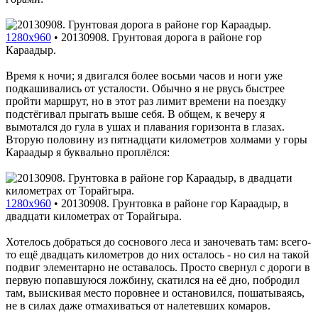
1280x960
•
20130908. Грунтовая дорога в районе гор
Караадыр.
Время к ночи; я двигался более восьми часов и ноги уже
подкашивались от усталости. Обычно я не рвусь быстрее
пройти маршрут, но в этот раз лимит времени на поездку
подстёгивал прыгать выше себя. В общем, к вечеру я
вымотался до гула в ушах и плавания горизонта в глазах.
Вторую половину из пятнадцати километров холмами у горы
Караадыр я буквально проплёлся:
1280x960
•
20130908. Грунтовка в районе гор Караадыр, в
двадцати километрах от Торайгыра.
Хотелось добраться до соснового леса и заночевать там: всего-
то ещё двадцать километров до них осталось - но сил на такой
подвиг элементарно не оставалось. Просто свернул с дороги в
первую попавшуюся ложбину, скатился на её дно, побродил
там, выискивая место поровнее и остановился, пошатываясь,
не в силах даже отмахиваться от налетевших комаров.