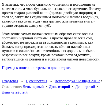
Я заметил, что после сильного утомления и истощения не
хочется есть, а мясо буквально вызывает отторжение. Потому
просто сварил рисовой каши (правда, двойную порцию) и
съел её, закусывая сгущённым молоком и запивая водой (ах,
какая она вкусная, вода - натурально живительная влага -
трудно оторвать флягу от губ).
Утомление самым положительным образом сказалось на
состоянии нервной системы: я просто провалился в сон,
абсолютно не переживая за сохранность велосипеда, как
бывает, когда приходится ночевать вблизи населённых
пунктов и оживлённых автомобильных дорог - мне было
безразлично всё вокруг, кроме возможности отдохнуть,
вытянувшись на ровной и в тоже время мягкой поверхности.
Переход к описанию третьего дня поездки.
Стартовая
→
Путешествия
→
Велопоездка "Баянаул 2013"
:
Оглавление:
День первый
•
День второй
•
День третий
•
День четвёртый