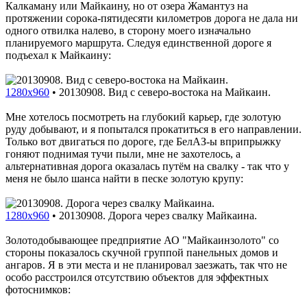
Калкаману или Майкаину, но от озера Жамантуз на
протяжении сорока-пятидесяти километров дорога не дала ни
одного отвилка налево, в сторону моего изначально
планируемого маршрута. Следуя единственной дороге я
подъехал к Майкаину:
1280x960
•
20130908. Вид с северо-востока на Майкаин.
Мне хотелось посмотреть на глубокий карьер, где золотую
руду добывают, и я попытался прокатиться в его направлении.
Только вот двигаться по дороге, где БелАЗ-ы вприпрыжку
гоняют поднимая тучи пыли, мне не захотелось, а
альтернативная дорога оказалась путём на свалку - так что у
меня не было шанса найти в песке золотую крупу:
1280x960
•
20130908. Дорога через свалку Майкаина.
Золотодобывающее предприятие АО "Майкаинзолото" со
стороны показалось скучной группой панельных домов и
ангаров. Я в эти места и не планировал заезжать, так что не
особо расстроился отсутствию объектов для эффектных
фотоснимков: