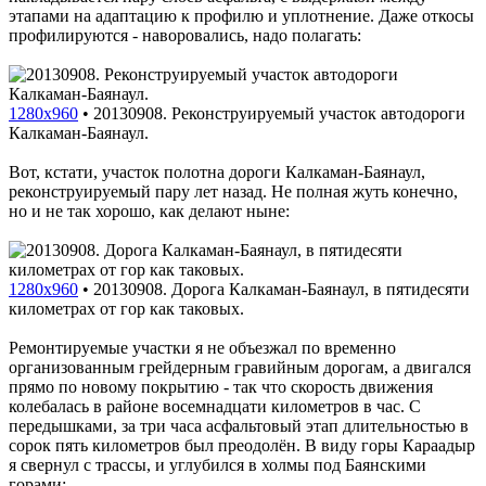
этапами на адаптацию к профилю и уплотнение. Даже откосы
профилируются - наворовались, надо полагать:
1280x960
•
20130908. Реконструируемый участок автодороги
Калкаман-Баянаул.
Вот, кстати, участок полотна дороги Калкаман-Баянаул,
реконструируемый пару лет назад. Не полная жуть конечно,
но и не так хорошо, как делают ныне:
1280x960
•
20130908. Дорога Калкаман-Баянаул, в пятидесяти
километрах от гор как таковых.
Ремонтируемые участки я не объезжал по временно
организованным грейдерным гравийным дорогам, а двигался
прямо по новому покрытию - так что скорость движения
колебалась в районе восемнадцати километров в час. С
передышками, за три часа асфальтовый этап длительностью в
сорок пять километров был преодолён. В виду горы Караадыр
я свернул с трассы, и углубился в холмы под Баянскими
горами: