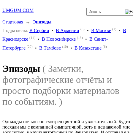
UMGUM.COM
Стартовая
→
Эпизоды
(6)
(1)
Подразделы:
В Сербии
•
В Армении
•
В Москве
•
В
(11)
(13)
Красноярске
•
В Новосибирске
•
В Санкт-
(20)
(10)
(6)
Петербурге
•
В Тамбове
•
В Казахстане
Эпизоды
( Заметки,
фотографические отчёты и
просто подборки материалов
по событиям. )
Однажды ночью сон смотрел цветной и увлекательный. Будто
поехали мы с компанией симпатичной, хоть и незнакомой мне
абсолютно, в круиз автобусный по Закарпатью. И отставал я в