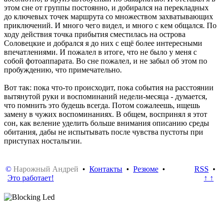
этом сне от группы постоянно, и добирался на перекладных
до ключевых точек маршрута со множеством захватывающих
приключений. И много чего видел, и много с кем общался. По
ходу действия точка прибытия сместилась на острова
Соловецкие и добрался я до них с ещё более интересными
впечатлениями. И пожалел в итоге, что не было у меня с
собой фотоаппарата. Во сне пожалел, и не забыл об этом по
пробуждению, что примечательно.
Вот так: пока что-то происходит, пока события на расстоянии
вытянутой руки и воспоминаний недели-месяца - думается,
что помнить это будешь всегда. Потом сожалеешь, ищешь
замену в чужих воспоминаниях. В общем, воспринял я этот
сон, как веление уделить больше внимания описанию среды
обитания, дабы не испытывать после чувства пустоты при
приступах ностальгии.
©
Нарожный Андрей
•
Контакты
•
Резюме
•
RSS
•
Это работает!
↑ ↑