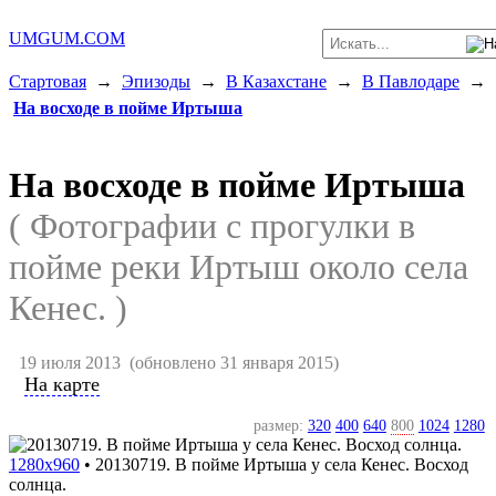
UMGUM.COM
Стартовая
→
Эпизоды
→
В Казахстане
→
В Павлодаре
→
На восходе в пойме Иртыша
На восходе в пойме Иртыша
( Фотографии с прогулки в
пойме реки Иртыш около села
Кенес. )
19 июля 2013
(обновлено 31 января 2015)
На карте
размер:
320
400
640
800
1024
1280
1280x960
•
20130719. В пойме Иртыша у села Кенес. Восход
солнца.