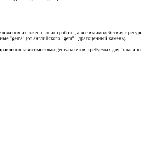
ложения изложена логика работы, а все взаимодействия с ресу
ые "gems" (от английского "gem" - драгоценный камень).
правления зависимостями gems-пакетов, требуемых для "плагинов