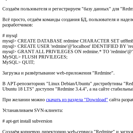
Создаём пользователя и регистрируем "базу данных" для "Redm
Всё просто, отдаём команды создания БД, пользователя и над
разработчиков:
# mysql
mysql> CREATE DATABASE redmine CHARACTER SET utf8mb
mysql> CREATE USER 'redmine'@'localhost' IDENTIFIED BY 'red
mysql> GRANT ALL PRIVILEGES ON redmine.* TO 'redmine'@'lo
MySQL> FLUSH PRIVILEGES;
MySQL> QUIT;
Загрузка и развёртывание web-приложения "Redmine".
В APT-репозиториях "Linux Debian/Ubuntu" дистрибутивы "Red
Ubuntu 18 LTS" доступен "Redmine 3.4.4", а на сайте стабильн
При желании можно
скачать из раздела "Download"
сайта разра
Устанавливаем SVN-клиента:
# apt-get install subversion
Создаём корневую директорию web-сервиса "Redmine" и загруж