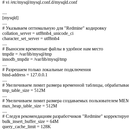
# vi /etc/mysql/mysql.conf.d/mysqld.conf
....
[mysqld]
....
# Указываем оптимальную для "Redmine" кодировку
collation_server = utf8mb4_unicode_ci
character_set_server = utf8mb4
....
# Выносим временные файлы в удобное нам место
tmpdir = /var/lib/mysql/tmp
innodb_tmpdir = /var/lib/mysql/tmp
....
# Разрешаем только локальные подключения
bind-address = 127.0.0.1
....
# Увеличиваем лимит размера временной таблицы, обрабатывае
tmp_table_size = 512M
....
# Увеличиваем лимит размера создаваемых пользователем ME
max_heap_table_size = 512M
....
# Следуя рекомендациям разработчиков "Redmine" корректиру
bulk_insert_buffer_size = 64M
query_cache_limit = 128K