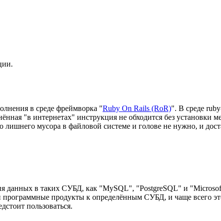
ции.
полнения в среде фреймворка "
Ruby On Rails (RoR)
". В среде ru
нённая "в интернетах" инструкция не обходится без установки м
го лишнего мусора в файловой системе и голове не нужно, и дос
 данных в таких СУБД, как "MySQL", "PostgreSQL" и "Microsoft
и программные продукты к определённым СУБД, и чаще всего э
дстоит пользоваться.