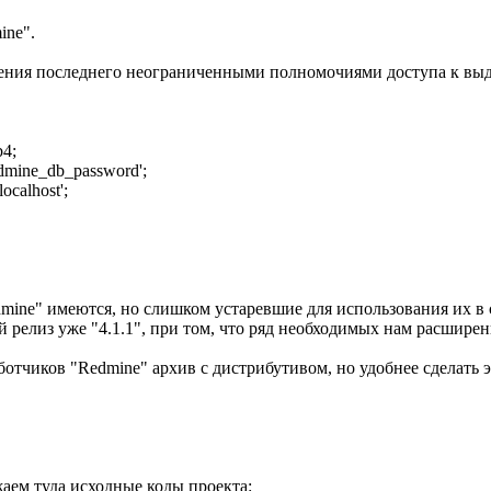
ine".
еления последнего неограниченными полномочиями доступа к выд
4;
mine_db_password';
calhost';
mine" имеются, но слишком устаревшие для использования их в
ый релиз уже "4.1.1", при том, что ряд необходимых нам расшире
ботчиков "Redmine" архив с дистрибутивом, но удобнее сделать 
аем туда исходные коды проекта: