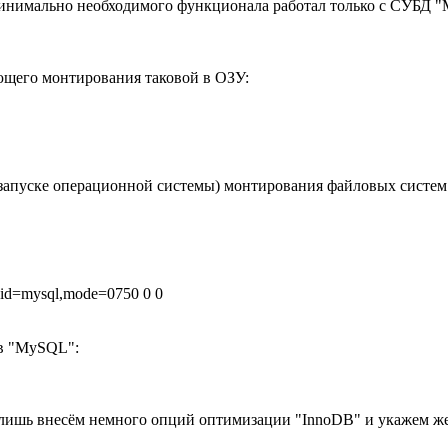
инимально необходимого функционала работал только с СУБД "M
ющего монтирования таковой в ОЗУ:
запуске операционной системы) монтирования файловых систем
,gid=mysql,mode=0750 0 0
в "MySQL":
ы лишь внесём немного опций оптимизации "InnoDB" и укажем ж