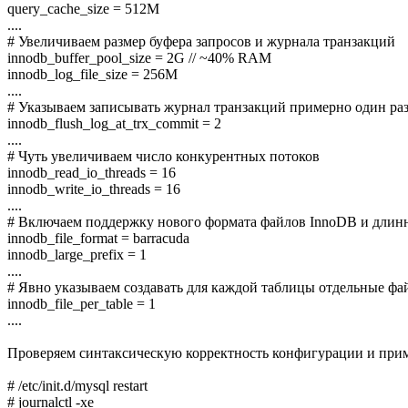
query_cache_size = 512M
....
# Увеличиваем размер буфера запросов и журнала транзакций
innodb_buffer_pool_size = 2G // ~40% RAM
innodb_log_file_size = 256M
....
# Указываем записывать журнал транзакций примерно один раз в
innodb_flush_log_at_trx_commit = 2
....
# Чуть увеличиваем число конкурентных потоков
innodb_read_io_threads = 16
innodb_write_io_threads = 16
....
# Включаем поддержку нового формата файлов InnoDB и дли
innodb_file_format = barracuda
innodb_large_prefix = 1
....
# Явно указываем создавать для каждой таблицы отдельные файлы
innodb_file_per_table = 1
....
Проверяем синтаксическую корректность конфигурации и приме
# /etc/init.d/mysql restart
# journalctl -xe