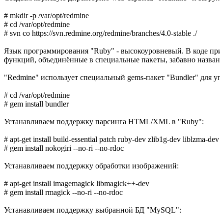
# mkdir -p /var/opt/redmine
# cd /var/opt/redmine
# svn co https://svn.redmine.org/redmine/branches/4.0-stable ./
Язык программирования "Ruby" - высокоуровневый. В коде при
функций, объединённые в специальные пакеты, забавно названн
"Redmine" использует специальный gems-пакет "Bundler" для у
# cd /var/opt/redmine
# gem install bundler
Устанавливаем поддержку парсинга HTML/XML в "Ruby":
# apt-get install build-essential patch ruby-dev zlib1g-dev liblzma-dev
# gem install nokogiri --no-ri --no-rdoc
Устанавливаем поддержку обработки изображений:
# apt-get install imagemagick libmagick++-dev
# gem install rmagick --no-ri --no-rdoc
Устанавливаем поддержку выбранной БД "MySQL":