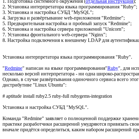
1. Подготовка системного окружения (
отдельная инструкция
);
2. Установка интерпретатора языка программирования "Ruby";
3. Установка и настройка СУБД "MySQL";
4. Загрузка и развёртывание web-приложения "Redmine";
5. Предварительная настройка и пробный запуск "Redmine";
6. Установка и настройка сервера приложений "Unicorn";
7. Установка фронтального web-сервера "Nginx";
8. Настройка подключения к внешнему LDAP для аутентифика
Установка интерпретатора языка программирования "Ruby".
"
Redmine
" написан на языке программирования"
Ruby
", для ис
несколько версий интерпретатора - ни одна широко-распростра
Однако, в случае развёртывания одиночного сервиса всего это
дистрибутиве "Linux Ubuntu":
# aptitude install ruby2.5 ruby-full rubygems-integration
Установка и настройка СУБД "MySQL".
Команда "Redmine" заявляет о полноценной поддержке хранения
практике разработчики расширений умудряются привязать сво
вначале придётся определиться, каким набором расширений пре