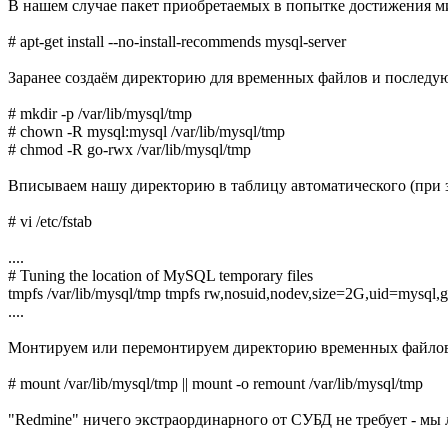
В нашем случае пакет приобретаемых в попытке достижения м
# apt-get install --no-install-recommends mysql-server
Заранее создаём директорию для временных файлов и последу
# mkdir -p /var/lib/mysql/tmp
# chown -R mysql:mysql /var/lib/mysql/tmp
# chmod -R go-rwx /var/lib/mysql/tmp
Вписываем нашу директорию в таблицу автоматического (при 
# vi /etc/fstab
....
# Tuning the location of MySQL temporary files
tmpfs /var/lib/mysql/tmp tmpfs rw,nosuid,nodev,size=2G,uid=mysql
....
Монтируем или перемонтируем директорию временных файло
# mount /var/lib/mysql/tmp || mount -o remount /var/lib/mysql/tmp
"Redmine" ничего экстраординарного от СУБД не требует - м