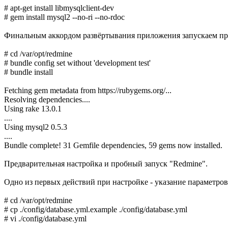
# apt-get install libmysqlclient-dev
# gem install mysql2 --no-ri --no-rdoc
Финальным аккордом развёртывания приложения запускаем про
# cd /var/opt/redmine
# bundle config set without 'development test'
# bundle install
Fetching gem metadata from https://rubygems.org/...
Resolving dependencies....
Using rake 13.0.1
....
Using mysql2 0.5.3
....
Bundle complete! 31 Gemfile dependencies, 59 gems now installed.
Предварительная настройка и пробный запуск "Redmine".
Одно из первых действий при настройке - указание параметров
# cd /var/opt/redmine
# cp ./config/database.yml.example ./config/database.yml
# vi ./config/database.yml