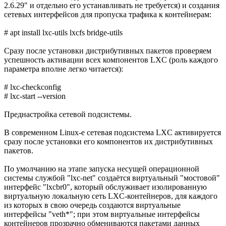
2.6.29" и отдельно его устанавливать не требуется) и создания
сетевых интерфейсов для пропуска трафика к контейнерам:
# apt install lxc-utils lxcfs bridge-utils
Сразу после установки дистрибутивных пакетов проверяем
успешность активации всех компонентов LXC (роль каждого
параметра вполне легко читается):
# lxc-checkconfig
# lxc-start --version
Преднастройка сетевой подсистемы.
В современном Linux-е сетевая подсистема LXC активируется
сразу после установки его компонентов их дистрибутивных
пакетов.
По умолчанию на этапе запуска несущей операционной
системы службой "lxc-net" создаётся виртуальный "мостовой"
интерфейс "lxcbr0", который обслуживает изолированную
виртуальную локальную сеть LXC-контейнеров, для каждого
из которых в свою очередь создаются виртуальные
интерфейсы "veth*"; при этом виртуальные интерфейсы
контейнеров прозрачно обмениваются пакетами данных