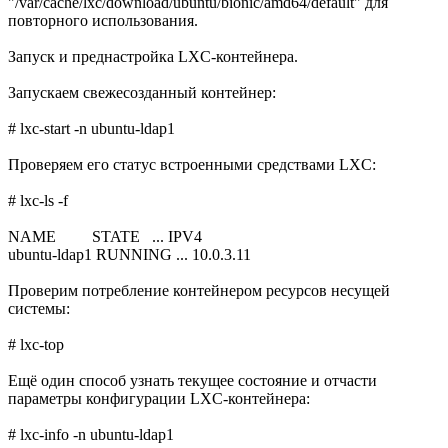
"/var/cache/lxc/download/ubuntu/bionic/amd64/default" для
повторного использования.
Запуск и преднастройка LXC-контейнера.
Запускаем свежесозданный контейнер:
# lxc-start -n ubuntu-ldap1
Проверяем его статус встроенными средствами LXC:
# lxc-ls -f
NAME STATE ... IPV4
ubuntu-ldap1 RUNNING ... 10.0.3.11
Проверим потребление контейнером ресурсов несущей
системы:
# lxc-top
Ещё один способ узнать текущее состояние и отчасти
параметры конфигурации LXC-контейнера:
# lxc-info -n ubuntu-ldap1