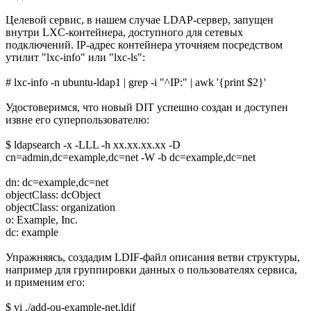
Целевой сервис, в нашем случае LDAP-сервер, запущен
внутри LXC-контейнера, доступного для сетевых
подключений. IP-адрес контейнера уточняем посредством
утилит "lxc-info" или "lxc-ls":
# lxc-info -n ubuntu-ldap1 | grep -i "^IP:" | awk '{print $2}'
Удостоверимся, что новый DIT успешно создан и доступен
извне его суперпользователю:
$ ldapsearch -x -LLL -h xx.xx.xx.xx -D
cn=admin,dc=example,dc=net -W -b dc=example,dc=net
dn: dc=example,dc=net
objectClass: dcObject
objectClass: organization
o: Example, Inc.
dc: example
Упражняясь, создадим LDIF-файл описания ветви структуры,
например для группировки данных о пользователях сервиса,
и применим его:
$ vi ./add-ou-example-net.ldif