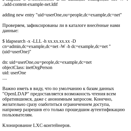
./add-content-example-net.ldif
adding new entry "uid=userOne,ou=people,dc=example,dc=net"
Проверяем, зафиксированы ли в каталоге внесённые нами
данные:
$ ldapsearch -x -LLL -h xx.xx.xx.xx -D
cn=admin,dc=example,dc=net -W -b dc=example,dc=net "
(uid=userOne)"
dn: uid=userOne,ou=people,dc=example,dc=net
objectClass: inetOrgPerson
uid: userOne
....
Важно иметь в виду, что по умолчанию к базам данных
"OpenLDAP" предоставляется возможность чтения всем
обратившимся, даже с анонимным запросом. Конечно,
желательно сразу озаботиться ограничением доступа,
например разрешив его только прошедшим аутентификацию
пользователям.
Клонирование LXC-контейнеров.