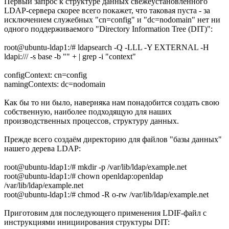
Первый запрос к структуре данных свежеустановленного
LDAP-сервера скорее всего покажет, что таковая пуста - за
исключением служебных "cn=config" и "dc=nodomain" нет ни
одного поддерживаемого "Directory Information Tree (DIT)":
root@ubuntu-ldap1:/# ldapsearch -Q -LLL -Y EXTERNAL -H
ldapi:/// -s base -b "" + | grep -i "context"
configContext: cn=config
namingContexts: dc=nodomain
Как бы то ни было, наверняка нам понадобится создать свою
собственную, наиболее подходящую для наших
производственных процессов, структуру данных.
Прежде всего создаём директорию для файлов "базы данных"
нашего дерева LDAP:
root@ubuntu-ldap1:/# mkdir -p /var/lib/ldap/example.net
root@ubuntu-ldap1:/# chown openldap:openldap
/var/lib/ldap/example.net
root@ubuntu-ldap1:/# chmod -R o-rw /var/lib/ldap/example.net
Приготовим для последующего применения LDIF-файл с
инструкциями инициирования структуры DIT: