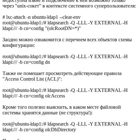
недоступна извне и подключение к ней возможно только
через "unix-сокет" в контексте системного суперпользователя:
# lxc-attach -n ubuntu-ldap1 --clear-env
root@ubuntu-ldap1:/# ldapsearch -Q -LLL -Y EXTERNAL -H
ldapi:/// -b cn=config "(olcRootDN=*)"
Заодно можно ознакомится с перечнем всех объектов схемы
конфигурации:
root@ubuntu-ldap1:/# ldapsearch -Q -LLL -Y EXTERNAL -H
ldapi:/// -b cn=config dn
Также не помешает просмотреть действующие правила
"Access Control List (ACL)":
root@ubuntu-ldap1:/# ldapsearch -Q -LLL -Y EXTERNAL -H
ldapi:/// -b cn=config olcAccess
Кроме того полезно выяснить, в каком месте файловой
системы хранятся данные (не структура!):
root@ubuntu-ldap1:/# ldapsearch -Q -LLL -Y EXTERNAL -H
ldapi:/// -b cn=config olcDbDirectory