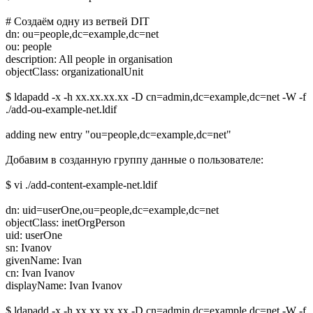
# Создаём одну из ветвей DIT
dn: ou=people,dc=example,dc=net
ou: people
description: All people in organisation
objectClass: organizationalUnit
$ ldapadd -x -h xx.xx.xx.xx -D cn=admin,dc=example,dc=net -W -f
./add-ou-example-net.ldif
adding new entry "ou=people,dc=example,dc=net"
Добавим в созданную группу данные о пользователе:
$ vi ./add-content-example-net.ldif
dn: uid=userOne,ou=people,dc=example,dc=net
objectClass: inetOrgPerson
uid: userOne
sn: Ivanov
givenName: Ivan
cn: Ivan Ivanov
displayName: Ivan Ivanov
$ ldapadd -x -h xx.xx.xx.xx -D cn=admin,dc=example,dc=net -W -f