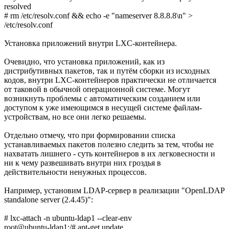
resolved
# rm /etc/resolv.conf && echo -e "nameserver 8.8.8.8\n" >
/etc/resolv.conf
Установка приложений внутри LXC-контейнера.
Очевидно, что установка приложений, как из
дистрибутивных пакетов, так и путём сборки из исходных
кодов, внутри LXC-контейнеров практически не отличается
от таковой в обычной операционной системе. Могут
возникнуть проблемы с автоматическим созданием или
доступом к уже имеющимся в несущей системе файлам-
устройствам, но все они легко решаемы.
Отдельно отмечу, что при формировании списка
устанавливаемых пакетов полезно следить за тем, чтобы не
нахватать лишнего - суть контейнеров в их легковесности и
ни к чему развешивать внутри них гроздья в
действительности ненужных процессов.
Например, установим LDAP-сервер в реализации "OpenLDAP
standalone server (2.4.45)":
# lxc-attach -n ubuntu-ldap1 --clear-env
root@ubuntu-ldap1:/# apt-get update