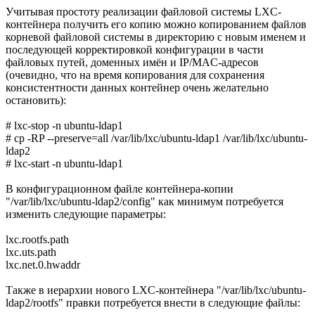
Учитывая простоту реализации файловой системы LXC-
контейнера получить его копию можно копированием файлов
корневой файловой системы в директорию с новым именем и
последующей корректировкой конфигурации в части
файловых путей, доменных имён и IP/MAC-адресов
(очевидно, что на время копирования для сохранения
консистентности данных контейнер очень желательно
остановить):
# lxc-stop -n ubuntu-ldap1
# cp -RP --preserve=all /var/lib/lxc/ubuntu-ldap1 /var/lib/lxc/ubuntu-
ldap2
# lxc-start -n ubuntu-ldap1
В конфигурационном файле контейнера-копии
"/var/lib/lxc/ubuntu-ldap2/config" как минимум потребуется
изменить следующие параметры:
lxc.rootfs.path
lxc.uts.path
lxc.net.0.hwaddr
Также в иерархии нового LXC-контейнера "/var/lib/lxc/ubuntu-
ldap2/rootfs" правки потребуется внести в следующие файлы: