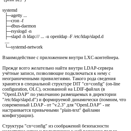
systemd
├─agetty ...
├─cron -f
├─dbus-daemon
├─rsyslogd -n
├─slapd -h ldap:/// ... -u openldap -F /etc/ldap/slapd.d
....
└─systemd-network
Взаимодействие с приложением внутри LXC-контейнера.
Прежде всего желательно найти внутри LDAP-сервера
учётные записи, позволяющие подключаться к нему с
неограниченными привилегиями. Такого рода сведения
хранятся в специальной структуре DIT "cn=config" (on-line
configuration, OLC), основанной на LDIF-файлах (в
"OpenLDAP" по умолчанию размещаемых в директории
"/etc/ldap/slapd.d") и формируемой динамически (помним, что
современный LDAP - от "v.2.3" для "OpenLDAP" - не
настраивается привычными "plain-text" файлами
конфигурации).
Структура "cn=config" из соображений безопасности