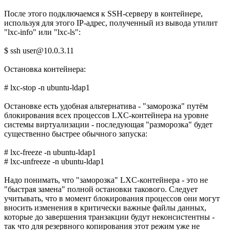
После этого подключаемся к SSH-серверу в контейнере,
используя для этого IP-адрес, полученный из вывода утилит
"lxc-info" или "lxc-ls":
$ ssh user@10.0.3.11
Остановка контейнера:
# lxc-stop -n ubuntu-ldap1
Остановке есть удобная альтернатива - "заморозка" путём
блокирования всех процессов LXC-контейнера на уровне
системы виртуализации - последующая "разморозка" будет
существенно быстрее обычного запуска:
# lxc-freeze -n ubuntu-ldap1
# lxc-unfreeze -n ubuntu-ldap1
Надо понимать, что "заморозка" LXC-контейнера - это не
"быстрая замена" полной остановки такового. Следует
учитывать, что в момент блокирования процессов они могут
вносить изменения в критически важные файлы данных,
которые до завершения транзакции будут неконсистентны -
так что для резервного копирования этот режим уже не