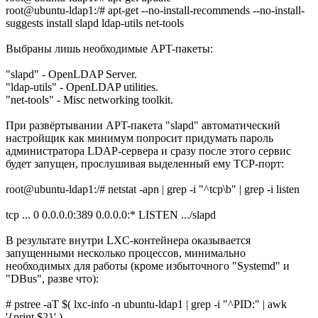
root@ubuntu-ldap1:/# apt-get --no-install-recommends --no-install-
suggests install slapd ldap-utils net-tools
Выбраны лишь необходимые APT-пакеты:
"slapd" - OpenLDAP Server.
"ldap-utils" - OpenLDAP utilities.
"net-tools" - Misc networking toolkit.
При развёртывании APT-пакета "slapd" автоматический
настройщик как минимум попросит придумать пароль
администратора LDAP-сервера и сразу после этого сервис
будет запущен, прослушивая выделенный ему TCP-порт:
root@ubuntu-ldap1:/# netstat -apn | grep -i "^tcp\b" | grep -i listen
tcp ... 0 0.0.0.0:389 0.0.0.0:* LISTEN .../slapd
В результате внутри LXC-контейнера оказывается
запущенными несколько процессов, минимально
необходимых для работы (кроме избыточного "Systemd" и
"DBus", разве что):
# pstree -aT $( lxc-info -n ubuntu-ldap1 | grep -i "^PID:" | awk
'{print $2}' )