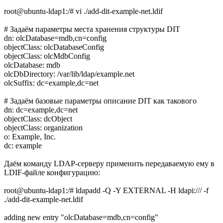
root@ubuntu-ldap1:/# vi ./add-dit-example-net.ldif
# Задаём параметры места хранения структуры DIT
dn: olcDatabase=mdb,cn=config
objectClass: olcDatabaseConfig
objectClass: olcMdbConfig
olcDatabase: mdb
olcDbDirectory: /var/lib/ldap/example.net
olcSuffix: dc=example,dc=net
# Задаём базовые параметры описание DIT как такового
dn: dc=example,dc=net
objectClass: dcObject
objectClass: organization
o: Example, Inc.
dc: example
Даём команду LDAP-серверу применить передаваемую ему в
LDIF-файле конфигурацию:
root@ubuntu-ldap1:/# ldapadd -Q -Y EXTERNAL -H ldapi:/// -f
./add-dit-example-net.ldif
adding new entry "olcDatabase=mdb,cn=config"