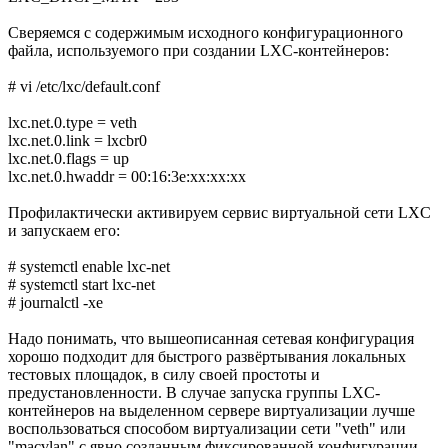
Сверяемся с содержимым исходного конфигурационного
файла, используемого при создании LXC-контейнеров:
# vi /etc/lxc/default.conf
lxc.net.0.type = veth
lxc.net.0.link = lxcbr0
lxc.net.0.flags = up
lxc.net.0.hwaddr = 00:16:3e:xx:xx:xx
Профилактически активируем сервис виртуальной сети LXC
и запускаем его:
# systemctl enable lxc-net
# systemctl start lxc-net
# journalctl -xe
Надо понимать, что вышеописанная сетевая конфигурация
хорошо подходит для быстрого развёртывания локальных
тестовых площадок, в силу своей простоты и
предустановленности. В случае запуска группы LXC-
контейнеров на выделенном сервере виртуализации лучше
воспользоваться способом виртуализации сети "veth" или
"macvlan" с явно созданным фиксированной конфигурации