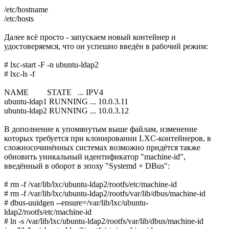
/etc/hostname
/etc/hosts
Далее всё просто - запускаем новый контейнер и
удостоверяемся, что он успешно введён в рабочий режим:
# lxc-start -F -n ubuntu-ldap2
# lxc-ls -f
NAME STATE ... IPV4
ubuntu-ldap1 RUNNING ... 10.0.3.11
ubuntu-ldap2 RUNNING ... 10.0.3.12
В дополнение к упомянутым выше файлам, изменение
которых требуется при клонировании LXC-контейнеров, в
сложносочинённых системах возможно придётся также
обновить уникальный идентификатор "machine-id",
введённый в оборот в эпоху "Systemd + DBus":
# rm -f /var/lib/lxc/ubuntu-ldap2/rootfs/etc/machine-id
# rm -f /var/lib/lxc/ubuntu-ldap2/rootfs/var/lib/dbus/machine-id
# dbus-uuidgen --ensure=/var/lib/lxc/ubuntu-
ldap2/rootfs/etc/machine-id
# ln -s /var/lib/lxc/ubuntu-ldap2/rootfs/var/lib/dbus/machine-id