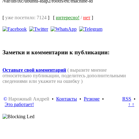
/var/lib/lxc/ubuntu-ldap2/rootfs/etc/machine-id
[
уже посетило: 7124
]
[
интересно!
/
нет
]
Заметки и комментарии к публикации:
Оставьте свой комментарий
( выразите мнение
относительно публикации, поделитесь дополнительными
сведениями или укажите на ошибку )
©
Нарожный Андрей
•
Контакты
•
Резюме
•
RSS
•
Это работает!
↑ ↑