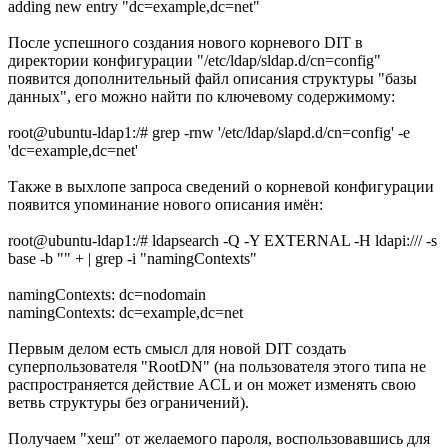
adding new entry "dc=example,dc=net"
После успешного создания нового корневого DIT в
директории конфигурации "/etc/ldap/sldap.d/cn=config"
появится дополнительный файл описания структуры "базы
данных", его можно найти по ключевому содержимому:
root@ubuntu-ldap1:/# grep -rnw '/etc/ldap/slapd.d/cn=config' -e
'dc=example,dc=net'
Также в выхлопе запроса сведений о корневой конфигурации
появится упоминание нового описания имён:
root@ubuntu-ldap1:/# ldapsearch -Q -Y EXTERNAL -H ldapi:/// -s
base -b "" + | grep -i "namingContexts"
namingContexts: dc=nodomain
namingContexts: dc=example,dc=net
Первым делом есть смысл для новой DIT создать
суперпользователя "RootDN" (на пользователя этого типа не
распространяется действие ACL и он может изменять свою
ветвь структуры без ограничений).
Получаем "хеш" от желаемого пароля, воспользовавшись для