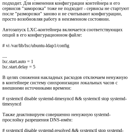
подходит. Для изменения конфигурации контейнера и его
сервисов "заморозка" тоже не подходит - сервисы не стартуют
после "разморозки" заново и не считывают конфигурации,
просто возобновляя работу в неизменном состоянии.
Автозапуск LXC-контейнера включается соответствующих
опций в его конфигурационном файле:
# vi /var/lib/lxc/ubuntu-ldap1/config
....
lxc.start.auto = 1
lxc.start.delay = 5
В целях снижения накладных расходов отключаем ненужную
в контейнере систему синхронизации локальных часов с
внешними источниками времени:
# systemctl disable systemd-timesyncd && systemctl stop systemd-
timesyncd
Также деактивируем совершенно ненужную systemd-
прослойку разрешения DNS-имён:
# systemctl disable systemd-resolved && systemctl stop systemd-