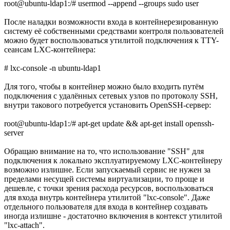
root@ubuntu-ldap1:/# usermod --append --groups sudo user
После наладки возможности входа в контейнерезированную
систему её собственными средствами контроля пользователей
можно будет воспользоваться утилитой подключения к TTY-
сеансам LXC-контейнера:
# lxc-console -n ubuntu-ldap1
Для того, чтобы в контейнер можно было входить путём
подключения с удалённых сетевых узлов по протоколу SSH,
внутри такового потребуется установить OpenSSH-сервер:
root@ubuntu-ldap1:/# apt-get update && apt-get install openssh-
server
Обращаю внимание на то, что использование "SSH" для
подключения к локально эксплуатируемому LXC-контейнеру
возможно излишне. Если запускаемый сервис не нужен за
пределами несущей системы виртуализации, то проще и
дешевле, с точки зрения расхода ресурсов, воспользоваться
для входа внутрь контейнера утилитой "lxc-console". Даже
отдельного пользователя для входа в контейнер создавать
иногда излишне - достаточно включения в контекст утилитой
"lxc-attach".