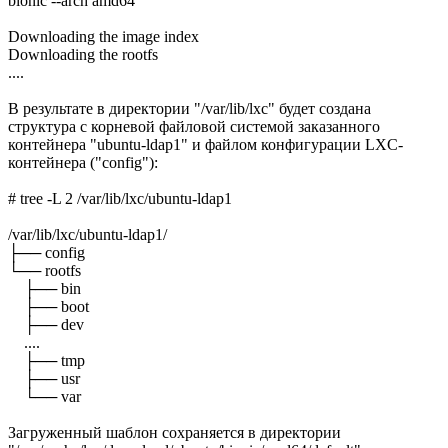
bionic --arch amd64
Downloading the image index
Downloading the rootfs
....
В результате в директории "/var/lib/lxc" будет создана
структура с корневой файловой системой заказанного
контейнера "ubuntu-ldap1" и файлом конфигурации LXC-
контейнера ("config"):
# tree -L 2 /var/lib/lxc/ubuntu-ldap1
/var/lib/lxc/ubuntu-ldap1/
├── config
└── rootfs
├── bin
├── boot
├── dev
....
├── tmp
├── usr
└── var
Загруженный шаблон сохраняется в директории