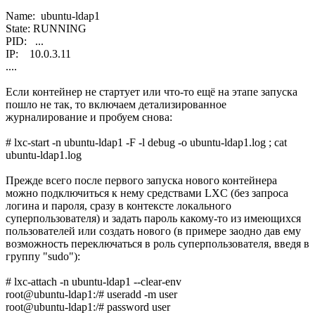
Name: ubuntu-ldap1
State: RUNNING
PID: ...
IP: 10.0.3.11
....
Если контейнер не стартует или что-то ещё на этапе запуска
пошло не так, то включаем детализированное
журналирование и пробуем снова:
# lxc-start -n ubuntu-ldap1 -F -l debug -o ubuntu-ldap1.log ; cat
ubuntu-ldap1.log
Прежде всего после первого запуска нового контейнера
можно подключиться к нему средствами LXC (без запроса
логина и пароля, сразу в контексте локального
суперпользователя) и задать пароль какому-то из имеющихся
пользователей или создать нового (в примере заодно дав ему
возможность переключаться в роль суперпользователя, введя в
группу "sudo"):
# lxc-attach -n ubuntu-ldap1 --clear-env
root@ubuntu-ldap1:/# useradd -m user
root@ubuntu-ldap1:/# password user