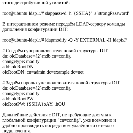
этого дистрибутивной утилитой:
root@ubuntu-ldap1:/# slappasswd -h '{SSHA}' -s 'strongPassword'
В интерактивном режиме передаём LDAP-серверу команды
дополнения конфигурации DIT:
root@ubuntu-ldap1:/# ldapmodify -Q -Y EXTERNAL -H ldapi:///
# Создаём суперпользователя новой структуры DIT
dn: olcDatabase={2}mdb,cn=config
changetype: modify
add: olcRootDN
olcRootDN: cn=admin,dc=example,dc=net
# Задаём пароль суперпользователя новой структуры DIT
dn: olcDatabase={2}mdb,cn=config
changetype: modify
add: olcRootPW
olcRootPW: {SSHA}oAY...hQU
Дальнейшие действия с DIT, не требующие доступа к
глобальной конфигурации "cn=config", уже возможно и
удобно производить посредством удалённого сетевого
подключения.