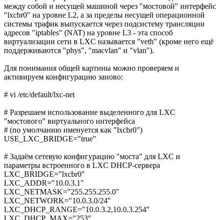
между собой и несущей машиной через "мостовой" интерфейс
"lxcbr0" на уровне L2, а за пределы несущей операционной
системы трафик выпускается через подсистему трансляции
адресов "iptables" (NAT) на уровне L3 - эта способ
виртуализации сети в LXC называется "veth" (кроме него ещё
поддерживаются "phys", "macvlan" и "vlan").
Для понимания общей картины можно проверяем и
активируем конфигурацию заново:
# vi /etc/default/lxc-net
# Разрешаем использование выделенного для LXC
"мостового" виртуального интерфейса
# (по умолчанию именуется как "lxcbr0")
USE_LXC_BRIDGE="true"
# Задаём сетевую конфигурацию "моста" для LXC и
параметры встроенного в LXC DHCP-сервера
LXC_BRIDGE="lxcbr0"
LXC_ADDR="10.0.3.1"
LXC_NETMASK="255.255.255.0"
LXC_NETWORK="10.0.3.0/24"
LXC_DHCP_RANGE="10.0.3.2,10.0.3.254"
LXC_DHCP_MAX="253"