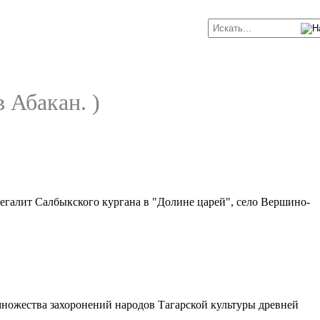
 Абакан. )
егалит Салбыкского кургана в "Долине царей", село Вершино-
множества захоронений народов Тагарской культуры древней