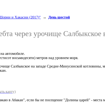
Шории и Хакасии (2017)"
→
День шестой
ебта через урочище Салбыкское в
 на автомобиле.
естисот восьмидесяти) метров над уровнем моря.
рочище Салбыкское на западе Средне-Минусинской котловины, м
кан.
ыть карту)
жаю в Абакан", если бы не посещение "Долины царей" - места 