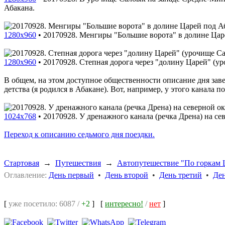
Абакана.
1280x960
•
20170928. Менгиры "Большие ворота" в долине Цар
1280x960
•
20170928. Степная дорога через "долину Царей" (у
В общем, на этом доступное общественности описание дня заве
детства (я родился в Абакане). Вот, например, у этого канала 
1024x768
•
20170928. У дренажного канала (речка Дрена) на се
Переход к описанию седьмого дня поездки.
Стартовая
→
Путешествия
→
Автопутешествие "По горкам 
Оглавление:
День первый
•
День второй
•
День третий
•
Ден
[
уже посетило: 6087 /
+2
]
[
интересно!
/
нет
]