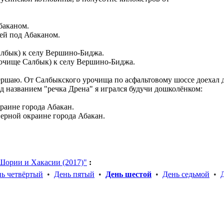
ей под Абаканом.
рочище Салбык) к селу Вершино-Биджа.
ршаю. От Салбыкского урочища по асфальтовому шоссе доехал до
под названием "речка Дрена" я игрался будучи дошколёнком:
верной окраине города Абакан.
Шории и Хакасии (2017)"
:
ь четвёртый
•
День пятый
•
День шестой
•
День седьмой
•