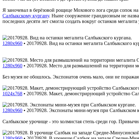
Я заночевал в берёзовой рощице Мохового лога среди сопок н
Салбыкскому кургану
. Ныне сооружение грандиозным не назват
последних десяти лет смогла создать вокруг останков мегалита
1280x960
•
20170928. Вид на останки мегалита Салбыкского ку
1280x960
•
20170928. Место для размышлений на территории м
Без музея не обошлось. Экспонатов очень мало, они не пораж
1024x768
•
20170928. Макет, демонстрирующий устройство Салб
1280x960
•
20170928. Экспонаты мини-музея при Салбыкском к
Салбыкское урочище - это холмистая степь среди гор. Привычна
1280x960
•
20170928. В урочище Салбык на западе Средне-Мин