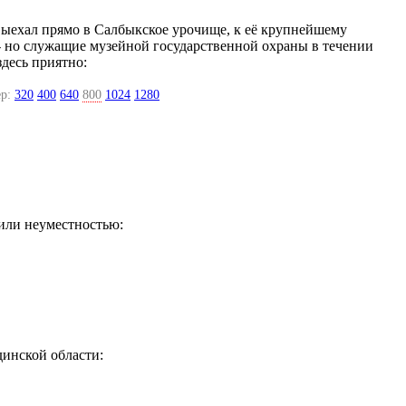
выехал прямо в Салбыкское урочище, к её крупнейшему
 - но служащие музейной государственной охраны в течении
здесь приятно:
р:
320
400
640
800
1024
1280
 или неуместностью:
динской области: