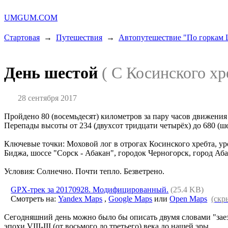
UMGUM.COM
Стартовая
→
Путешествия
→
Автопутешествие "По горкам 
День шестой
( С Косинского хр
28 сентября 2017
Пройдено 80 (восемьдесят) километров за пару часов движения
Перепады высоты от 234 (двухсот тридцати четырёх) до 680 (ш
Ключевые точки: Моховой лог в отрогах Косинского хребта, у
Биджа, шоссе "Сорск - Абакан", городок Черногорск, город Аба
Условия: Солнечно. Почти тепло. Безветрено.
GPX-трек за 20170928. Модифицированный.
(25.4 KB)
Смотреть на:
Yandex Maps
,
Google Maps
или
Open Maps
(скр
Сегодняшний день можно было бы описать двумя словами "заез
эпохи VIII-III (от восьмого до третьего) века до нашей эры.