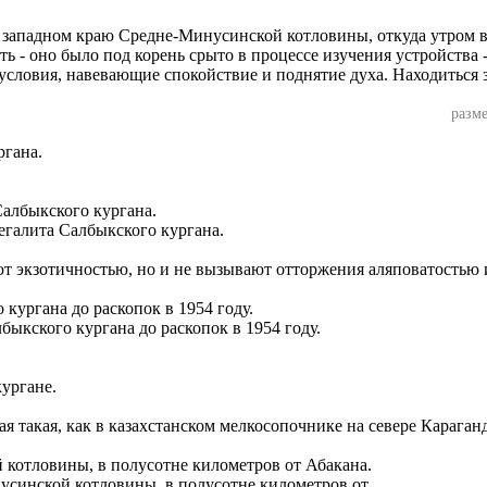
а западном краю Средне-Минусинской котловины, откуда утром 
ь - оно было под корень срыто в процессе изучения устройства
 условия, навевающие спокойствие и поднятие духа. Находиться 
разме
ргана.
егалита Салбыкского кургана.
ают экзотичностью, но и не вызывают отторжения аляповатостью
ыкского кургана до раскопок в 1954 году.
ургане.
я такая, как в казахстанском мелкосопочнике на севере Караган
усинской котловины, в полусотне километров от