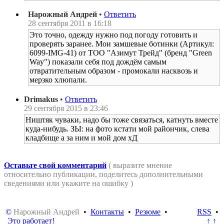
Нарожный Андрей
•
Ответить
28 сентября 2011 в 16:18
Это точно, одежду нужно под погоду готовить и
проверять заранее. Мои замшевые ботинки (Артикул:
6099-IMG-41) от ТОО "Азимут Трейд" (бренд "Green
Way") показали себя под дождём самым
отвратительным образом - промокали насквозь и
мерзко хлюпали.
Drimakus
•
Ответить
29 сентября 2015 в 23:46
Ништяк чуваки, надо бы тоже связаться, катнуть вместе
куда-нибудь. ЗЫ: на фото кстати мой райончик, слева
кладбище а за ним и мой дом хД
Оставьте свой комментарий
( выразите мнение
относительно публикации, поделитесь дополнительными
сведениями или укажите на ошибку )
©
Нарожный Андрей
•
Контакты
•
Резюме
•
RSS
•
Это работает!
↑ ↑