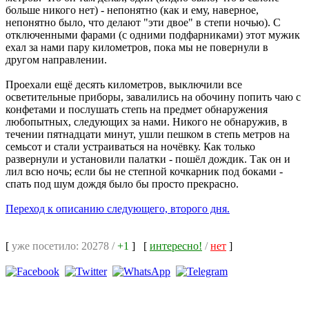
больше никого нет) - непонятно (как и ему, наверное,
непонятно было, что делают "эти двое" в степи ночью). С
отключенными фарами (с одними подфарниками) этот мужик
ехал за нами пару километров, пока мы не повернули в
другом направлении.
Проехали ещё десять километров, выключили все
осветительные приборы, завалились на обочину попить чаю с
конфетами и послушать степь на предмет обнаружения
любопытных, следующих за нами. Никого не обнаружив, в
течении пятнадцати минут, ушли пешком в степь метров на
семьсот и стали устраиваться на ночёвку. Как только
развернули и установили палатки - пошёл дождик. Так он и
лил всю ночь; если бы не степной кочкарник под боками -
спать под шум дождя было бы просто прекрасно.
Переход к описанию следующего, второго дня.
[
уже посетило: 20278 /
+1
]
[
интересно!
/
нет
]