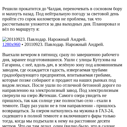
Решили прокатится до Чалдая, переночевать в сосновом бору
и махнуть назад. Под нейтральную погоду за световой день
пройти сто сорок километров не проблема, так что
рассчитывали уложится за два выходных дня. Планировал и
вёл по маршруту я:
1280x960
•
20110923. Павлодар. Нарожный Андрей.
Выехали вечером в пятницу, сразу по завершению рабочего
дня, заранее подготовившиеся. Ушли с улицы Кутузова на
Гагарина, с неё, вдоль дач, в зелёную зону под алюминиевым
заводом, где осаждается гадость, извергаемая трубами
градообразующего предприятия, впитываемая грибами,
которые позже собирают и продают на наших рынках под
видом лесных. После ушли по отличной бетонной дороге по
направлению на электролизный завод. Под электролизным
свернули на озеро Жетекши. Самого озера увидеть не
пришлось, так как солнце уже полностью село - ехали в
темноте. Пару раз ушли не в том направлении - пришлось
возвращаться. За озером наткнулись на мужика в ГАЗ-24,
сидевшего в полной темноте и включившего фары только
тогда, когда мы подъехали к нему на расстояние десяти
метров. Что он там делал, один (видно было, что в салоне