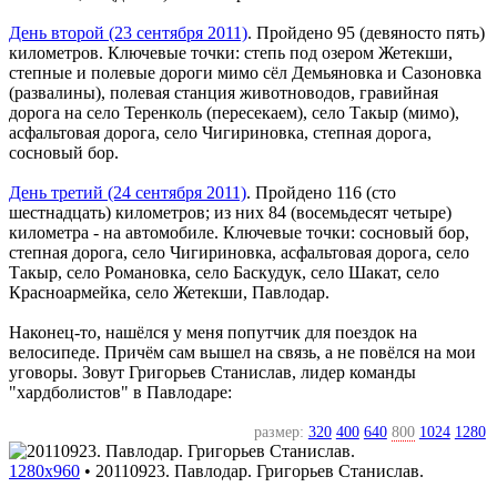
День второй (23 сентября 2011)
. Пройдено 95 (девяносто пять)
километров. Ключевые точки: степь под озером Жетекши,
степные и полевые дороги мимо сёл Демьяновка и Сазоновка
(развалины), полевая станция животноводов, гравийная
дорога на село Теренколь (пересекаем), село Такыр (мимо),
асфальтовая дорога, село Чигириновка, степная дорога,
сосновый бор.
День третий (24 сентября 2011)
. Пройдено 116 (сто
шестнадцать) километров; из них 84 (восемьдесят четыре)
километра - на автомобиле. Ключевые точки: сосновый бор,
степная дорога, село Чигириновка, асфальтовая дорога, село
Такыр, село Романовка, село Баскудук, село Шакат, село
Красноармейка, село Жетекши, Павлодар.
Наконец-то, нашёлся у меня попутчик для поездок на
велосипеде. Причём сам вышел на связь, а не повёлся на мои
уговоры. Зовут Григорьев Станислав, лидер команды
"хардболистов" в Павлодаре:
размер:
320
400
640
800
1024
1280
1280x960
•
20110923. Павлодар. Григорьев Станислав.