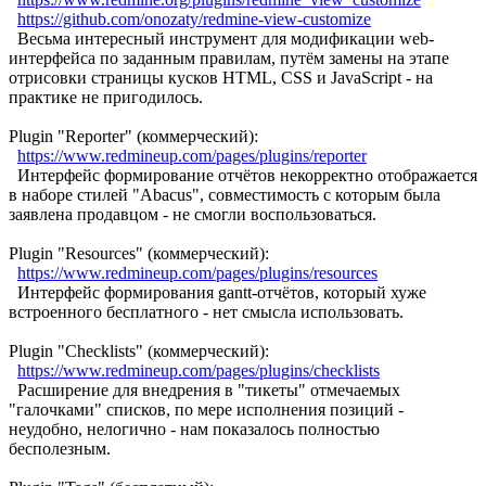
https://github.com/onozaty/redmine-view-customize
Весьма интересный инструмент для модификации web-
интерфейса по заданным правилам, путём замены на этапе
отрисовки страницы кусков HTML, CSS и JavaScript - на
практике не пригодилось.
Plugin "Reporter" (коммерческий):
https://www.redmineup.com/pages/plugins/reporter
Интерфейс формирование отчётов некорректно отображается
в наборе стилей "Abacus", совместимость с которым была
заявлена продавцом - не смогли воспользоваться.
Plugin "Resources" (коммерческий):
https://www.redmineup.com/pages/plugins/resources
Интерфейс формирования gantt-отчётов, который хуже
встроенного бесплатного - нет смысла использовать.
Plugin "Checklists" (коммерческий):
https://www.redmineup.com/pages/plugins/checklists
Расширение для внедрения в "тикеты" отмечаемых
"галочками" списков, по мере исполнения позиций -
неудобно, нелогично - нам показалось полностью
бесполезным.