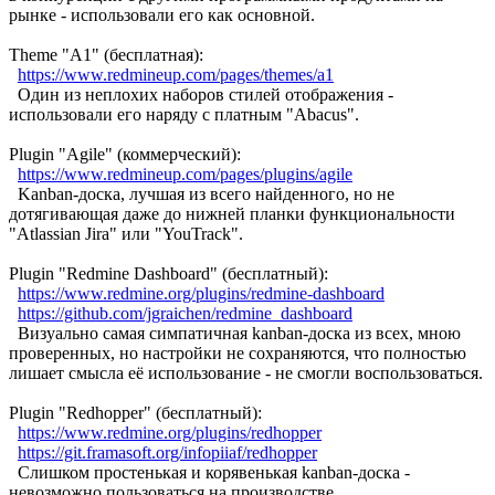
рынке - использовали его как основной.
Theme "A1" (бесплатная):
https://www.redmineup.com/pages/themes/a1
Один из неплохих наборов стилей отображения -
использовали его наряду с платным "Abacus".
Plugin "Agile" (коммерческий):
https://www.redmineup.com/pages/plugins/agile
Kanban-доска, лучшая из всего найденного, но не
дотягивающая даже до нижней планки функциональности
"Atlassian Jira" или "YouTrack".
Plugin "Redmine Dashboard" (бесплатный):
https://www.redmine.org/plugins/redmine-dashboard
https://github.com/jgraichen/redmine_dashboard
Визуально самая симпатичная kanban-доска из всех, мною
проверенных, но настройки не сохраняются, что полностью
лишает смысла её использование - не смогли воспользоваться.
Plugin "Redhopper" (бесплатный):
https://www.redmine.org/plugins/redhopper
https://git.framasoft.org/infopiiaf/redhopper
Слишком простенькая и корявенькая kanban-доска -
невозможно пользоваться на производстве.