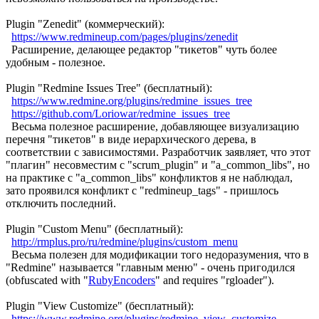
Plugin "Zenedit" (коммерческий):
https://www.redmineup.com/pages/plugins/zenedit
Расширение, делающее редактор "тикетов" чуть более
удобным - полезное.
Plugin "Redmine Issues Tree" (бесплатный):
https://www.redmine.org/plugins/redmine_issues_tree
https://github.com/Loriowar/redmine_issues_tree
Весьма полезное расширение, добавляющее визуализацию
перечня "тикетов" в виде иерархического дерева, в
соответствии с зависимостями. Разработчик заявляет, что этот
"плагин" несовместим с "scrum_plugin" и "a_common_libs", но
на практике с "a_common_libs" конфликтов я не наблюдал,
зато проявился конфликт с "redmineup_tags" - пришлось
отключить последний.
Plugin "Custom Menu" (бесплатный):
http://rmplus.pro/ru/redmine/plugins/custom_menu
Весьма полезен для модификации того недоразумения, что в
"Redmine" называется "главным меню" - очень пригодился
(obfuscated with "
RubyEncoders
" and requires "rgloader").
Plugin "View Customize" (бесплатный):
https://www.redmine.org/plugins/redmine_view_customize