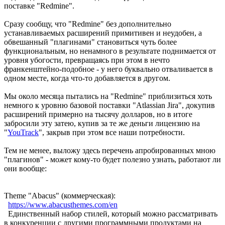
поставке "Redmine".
Сразу сообщу, что "Redmine" без дополнительно
устанавливаемых расширений примитивен и неудобен, а
обвешанный "плагинами" становиться чуть более
функциональным, но ненамного в результате поднимается от
уровня убогости, превращаясь при этом в нечто
франкенштейно-подобное - у него буквально отваливается в
одном месте, когда что-то добавляется в другом.
Мы около месяца пытались на "Redmine" приблизиться хоть
немного к уровню базовой поставки "Atlassian Jira", докупив
расширений примерно на тысячу долларов, но в итоге
забросили эту затею, купив за те же деньги лицензию на
"
YouTrack
", закрыв при этом все наши потребности.
Тем не менее, выложу здесь перечень апробированных мною
"плагинов" - может кому-то будет полезно узнать, работают ли
они вообще:
Theme "Abacus" (коммерческая):
https://www.abacusthemes.com/en
Единственный набор стилей, который можно рассматривать
в конкуренции с другими программными продуктами на