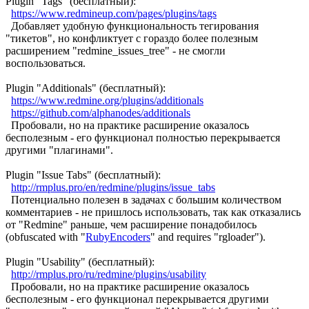
Plugin "Tags" (бесплатный):
https://www.redmineup.com/pages/plugins/tags
Добавляет удобную функциональность тегирования
"тикетов", но конфликтует с гораздо более полезным
расширением "redmine_issues_tree" - не смогли
воспользоваться.
Plugin "Additionals" (бесплатный):
https://www.redmine.org/plugins/additionals
https://github.com/alphanodes/additionals
Пробовали, но на практике расширение оказалось
бесполезным - его функционал полностью перекрывается
другими "плагинами".
Plugin "Issue Tabs" (бесплатный):
http://rmplus.pro/en/redmine/plugins/issue_tabs
Потенциально полезен в задачах с большим количеством
комментариев - не пришлось использовать, так как отказались
от "Redmine" раньше, чем расширение понадобилось
(obfuscated with "
RubyEncoders
" and requires "rgloader").
Plugin "Usability" (бесплатный):
http://rmplus.pro/ru/redmine/plugins/usability
Пробовали, но на практике расширение оказалось
бесполезным - его функционал перекрывается другими