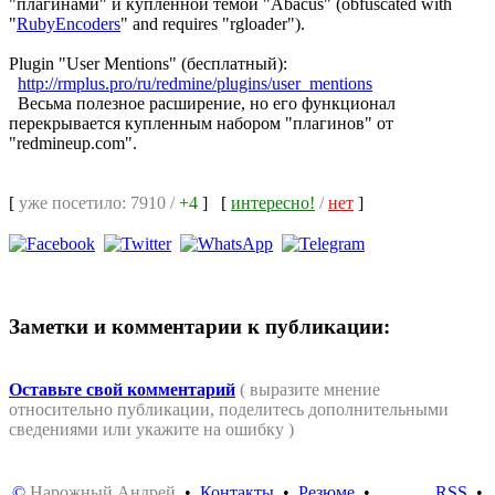
"плагинами" и купленной темой "Abacus" (obfuscated with
"
RubyEncoders
" and requires "rgloader").
Plugin "User Mentions" (бесплатный):
http://rmplus.pro/ru/redmine/plugins/user_mentions
Весьма полезное расширение, но его функционал
перекрывается купленным набором "плагинов" от
"redmineup.com".
[
уже посетило: 7910 /
+4
]
[
интересно!
/
нет
]
Заметки и комментарии к публикации:
Оставьте свой комментарий
( выразите мнение
относительно публикации, поделитесь дополнительными
сведениями или укажите на ошибку )
©
Нарожный Андрей
•
Контакты
•
Резюме
•
RSS
•