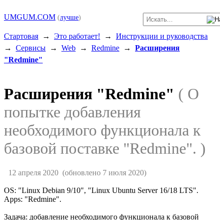
UMGUM.COM
(
лучше
)
Стартовая
→
Это работает!
→
Инструкции и руководства
→
Сервисы
→
Web
→
Redmine
→
Расширения
"Redmine"
Расширения "Redmine"
( О
попытке добавления
необходимого функционала к
базовой поставке "Redmine". )
12 апреля 2020
(обновлено 7 июля 2020)
OS: "Linux Debian 9/10", "Linux Ubuntu Server 16/18 LTS".
Apps: "Redmine".
Задача: добавление необходимого функционала к базовой