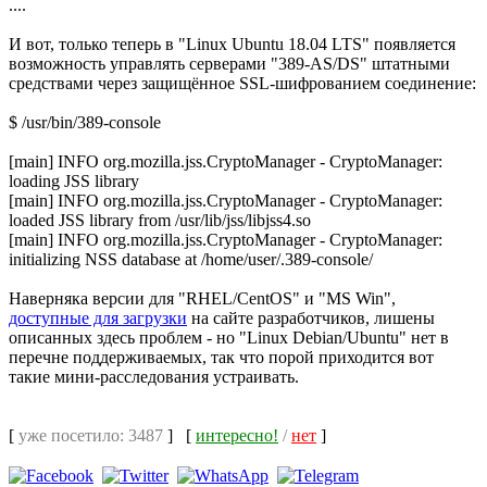
....
И вот, только теперь в "Linux Ubuntu 18.04 LTS" появляется
возможность управлять серверами "389-AS/DS" штатными
средствами через защищённое SSL-шифрованием соединение:
$ /usr/bin/389-console
[main] INFO org.mozilla.jss.CryptoManager - CryptoManager:
loading JSS library
[main] INFO org.mozilla.jss.CryptoManager - CryptoManager:
loaded JSS library from /usr/lib/jss/libjss4.so
[main] INFO org.mozilla.jss.CryptoManager - CryptoManager:
initializing NSS database at /home/user/.389-console/
Наверняка версии для "RHEL/CentOS" и "MS Win",
доступные для загрузки
на сайте разработчиков, лишены
описанных здесь проблем - но "Linux Debian/Ubuntu" нет в
перечне поддерживаемых, так что порой приходится вот
такие мини-расследования устраивать.
[
уже посетило: 3487
]
[
интересно!
/
нет
]