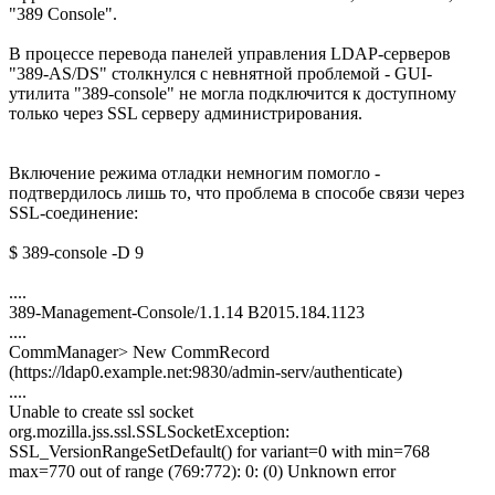
"389 Console".
В процессе перевода панелей управления LDAP-серверов
"389-AS/DS" столкнулся с невнятной проблемой - GUI-
утилита "389-console" не могла подключится к доступному
только через SSL серверу администрирования.
Включение режима отладки немногим помогло -
подтвердилось лишь то, что проблема в способе связи через
SSL-соединение:
$ 389-console -D 9
....
389-Management-Console/1.1.14 B2015.184.1123
....
CommManager> New CommRecord
(https://ldap0.example.net:9830/admin-serv/authenticate)
....
Unable to create ssl socket
org.mozilla.jss.ssl.SSLSocketException:
SSL_VersionRangeSetDefault() for variant=0 with min=768
max=770 out of range (769:772): 0: (0) Unknown error
....