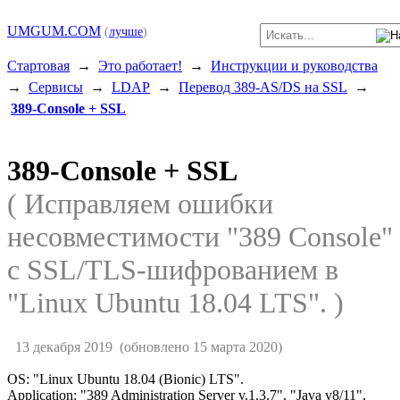
UMGUM.COM
(
лучше
)
Стартовая
→
Это работает!
→
Инструкции и руководства
→
Сервисы
→
LDAP
→
Перевод 389-AS/DS на SSL
→
389-Console + SSL
389-Console + SSL
( Исправляем ошибки
несовместимости "389 Console"
с SSL/TLS-шифрованием в
"Linux Ubuntu 18.04 LTS". )
13 декабря 2019
(обновлено 15 марта 2020)
OS: "Linux Ubuntu 18.04 (Bionic) LTS".
Application: "389 Administration Server v.1.3.7", "Java v8/11",