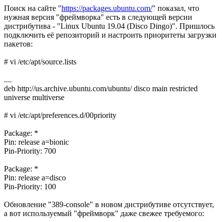
Поиск на сайте "
https://packages.ubuntu.com/
" показал, что
нужная версия "фреймворка" есть в следующей версии
дистрибутива - "Linux Ubuntu 19.04 (Disco Dingo)". Пришлось
подключить её репозиторий и настроить приоритеты загрузки
пакетов:
# vi /etc/apt/source.lists
....
deb http://us.archive.ubuntu.com/ubuntu/ disco main restricted
universe multiverse
# vi /etc/apt/preferences.d/00priority
Package: *
Pin: release a=bionic
Pin-Priority: 700
Package: *
Pin: release a=disco
Pin-Priority: 100
Обновление "389-console" в новом дистрибутиве отсутствует,
а вот используемый "фреймворк" даже свежее требуемого: