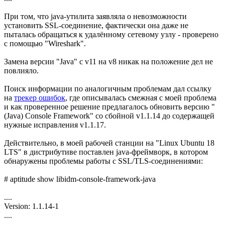
При том, что java-утилита заявляла о невозможности
установить SSL-соединение, фактически она даже не
пыталась обращаться к удалённому сетевому узлу - проверено
с помощью "Wireshark".
Замена версии "Java" с v11 на v8 никак на положение дел не
повлияло.
Поиск информации по аналогичным проблемам дал ссылку
на
трекер ошибок
, где описывалась смежная с моей проблема
и как проверенное решение предлагалось обновить версию "
(Java) Console Framework" со сбойной v1.1.14 до содержащей
нужные исправления v1.1.17.
Действительно, в моей рабочей станции на "Linux Ubuntu 18
LTS" в дистрибутиве поставлен java-фреймворк, в котором
обнаружены проблемы работы с SSL/TLS-соединениями:
# aptitude show libidm-console-framework-java
....
Version: 1.1.14-1
....