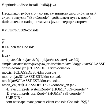
# aptitude -t disco install libslf4j-java
Несколько грубовато - но так уж написан дистрибутивный
скрипт запуска "389 Console" - добавляем путь к новой
библиотеке в набор читаемых java-интерпретатором:
# vi /usr/bin/389-console
....
#
# Launch the Console
#
java \
-cp /usr/share/java/slf4j-api.jar:/usr/share/java/slf4j-
simple.jar:/usr/share/java/jss4.jar:/usr/share/java/ldapjdk.jar:$CLA
console-base.jar:$CLASSDEST/idm-console-
mcc.jar:$CLASSDEST/idm-console-
mcc_en.jar:$CLASSDEST/idm-console-
nmclf.jar:$CLASSDEST/idm-console-
nmclf_en.jar:$CLASSDEST/389-console_en.jar \
-Djava.util.prefs.systemRoot="$HOME/.389-console" \
-Djava.util.prefs.userRoot="$HOME/.389-console" \
$LIBDIR \
com.netscape.management.client.console.Console "$@"