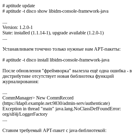
# aptitude update
# aptitude -t disco show libidm-console-framework-java
....
Version: 1.2.0-1
State: installed (1.1.14-1), upgrade available (1.2.0-1)
....
Устанавливаем точечно только нужные нам APT-пакеты:
# aptitude -t disco install libidm-console-framework-java
После обновления "фреймворка" вылезла ещё одна ошибка - в
дистрибутиве отсутствует новая библиотека функций
журналирования:
....
CommManager> New CommRecord
(https://ldap0.example.net:9830/admin-serv/authenticate)
Exception in thread "main" java.lang.NoClassDefFoundError:
org/slf4j/LoggerFactory
....
Ставим требуемый APT-пакет с java-библиотекой: