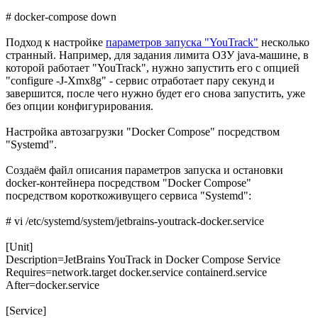
# docker-compose down
Подход к настройке
параметров запуска "YouTrack"
несколько
странный. Например, для задания лимита ОЗУ java-машине, в
которой работает "YouTrack", нужно запустить его с опцией
"configure -J-Xmx8g" - сервис отработает пару секунд и
завершится, после чего нужно будет его снова запустить, уже
без опции конфигурирования.
Настройка автозагрузки "Docker Compose" посредством
"Systemd".
Создаём файл описания параметров запуска и остановки
docker-контейнера посредством "Docker Compose"
посредством короткоживущего сервиса "Systemd":
# vi /etc/systemd/system/jetbrains-youtrack-docker.service
[Unit]
Description=JetBrains YouTrack in Docker Compose Service
Requires=network.target docker.service containerd.service
After=docker.service
[Service]