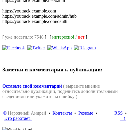
https://youtrack.example.net/oauth
....
https://youtrack.example.com
https://youtrack.example.com/admin/hub
https://youtrack.example.com/oauth
[
уже посетило: 7548
]
[
интересно!
/
нет
]
Заметки и комментарии к публикации:
Оставьте свой комментарий
( выразите мнение
относительно публикации, поделитесь дополнительными
сведениями или укажите на ошибку )
©
Нарожный Андрей
•
Контакты
•
Резюме
•
RSS
•
Это работает!
↑ ↑