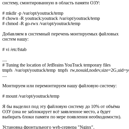
систему, смонтированную в область памяти ОЗУ:
# mkdir -p /var/opt/youtrack/temp
# chown -R youtrack:youtrack /var/opt/youtrack/temp
# chmod -R go-rwx /var/opt/youtrack/temp
Добавляем в системный перечень монтируемых файловых
систем нашу:
# vi /etc/fstab
....
# Tuning the location of JetBrains YouTrack temporary files
tmpfs /var/opt/youtrack/temp tmpfs rw,nosuid,nodev,size=2G,uid
....
Монтируем или перемонтируем нашу файловую систему:
# mount /var/opt/youtrack/temp
Я бы выделил под эту файловую систему до 10% от объёма
ОЗУ (она не заблокирует всё заявленное место, а будет
выбирать блоки памяти по мере появления необходимости).
Установка фронтального web-сервера "Nginx".