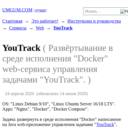
UMGUM.COM
(
лучше
)
Стартовая
→
Это работает!
→
Инструкции и руководства
→
Сервисы
→
Web
→
YouTrack
YouTrack
( Развёртывание в
среде исполнения "Docker"
web-сервиса управления
задачами "YouTrack". )
24 апреля 2020
(обновлено 14 июня 2020)
OS: "Linux Debian 9/10", "Linux Ubuntu Server 16/18 LTS".
Apps: "Nginx", "Docker", "Docker Compose".
Задача: развернуть в среде исполнения "Docker" написанное
на Java web-приложение управления задачами "
YouTrack
",