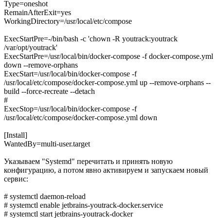
Type=oneshot
RemainAfterExit=yes
WorkingDirectory=/usr/local/etc/compose
ExecStartPre=-/bin/bash -c 'chown -R youtrack:youtrack
/var/opt/youtrack'
ExecStartPre=/usr/local/bin/docker-compose -f docker-compose.yml
down --remove-orphans
ExecStart=/usr/local/bin/docker-compose -f
/usr/local/etc/compose/docker-compose.yml up --remove-orphans --
build --force-recreate --detach
#
ExecStop=/usr/local/bin/docker-compose -f
/usr/local/etc/compose/docker-compose.yml down
[Install]
WantedBy=multi-user.target
Указываем "Systemd" перечитать и принять новую
конфигурацию, а потом явно активируем и запускаем новый
сервис:
# systemctl daemon-reload
# systemctl enable jetbrains-youtrack-docker.service
# systemctl start jetbrains-youtrack-docker