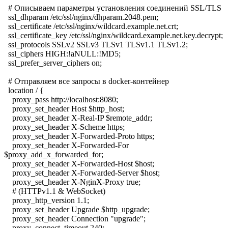
# Описываем параметры установления соединений SSL/TLS
ssl_dhparam /etc/ssl/nginx/dhparam.2048.pem;
ssl_certificate /etc/ssl/nginx/wildcard.example.net.crt;
ssl_certificate_key /etc/ssl/nginx/wildcard.example.net.key.decrypt;
ssl_protocols SSLv2 SSLv3 TLSv1 TLSv1.1 TLSv1.2;
ssl_ciphers HIGH:!aNULL:!MD5;
ssl_prefer_server_ciphers on;
# Отправляем все запросы в docker-контейнер
location / {
proxy_pass http://localhost:8080;
proxy_set_header Host $http_host;
proxy_set_header X-Real-IP $remote_addr;
proxy_set_header X-Scheme https;
proxy_set_header X-Forwarded-Proto https;
proxy_set_header X-Forwarded-For
$proxy_add_x_forwarded_for;
proxy_set_header X-Forwarded-Host $host;
proxy_set_header X-Forwarded-Server $host;
proxy_set_header X-NginX-Proxy true;
# (HTTPv1.1 & WebSocket)
proxy_http_version 1.1;
proxy_set_header Upgrade $http_upgrade;
proxy_set_header Connection "upgrade";
proxy_connect_timeout 240;