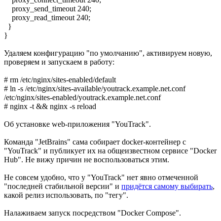
proxy_send_timeout 240;
proxy_read_timeout 240;
}
}
Удаляем конфигурацию "по умолчанию", активируем новую,
проверяем и запускаем в работу:
# rm /etc/nginx/sites-enabled/default
# ln -s /etc/nginx/sites-available/youtrack.example.net.conf
/etc/nginx/sites-enabled/youtrack.example.net.conf
# nginx -t && nginx -s reload
Об установке web-приложения "YouTrack".
Команда "JetBrains" сама собирает docker-контейнер с
"YouTrack" и публикует их на общеизвестном сервисе "Docker
Hub". Не вижу причин не воспользоваться этим.
Не совсем удобно, что у "YouTrack" нет явно отмеченной
"последней стабильной версии" и
придётся самому выбирать
,
какой релиз использовать, по "тегу".
Налаживаем запуск посредством "Docker Compose".