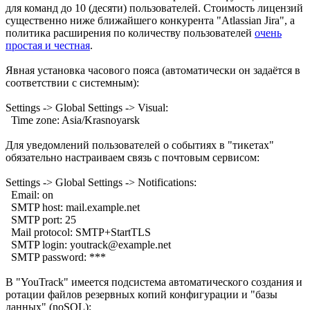
для команд до 10 (десяти) пользователей. Стоимость лицензий
существенно ниже ближайшего конкурента "Atlassian Jira", а
политика расширения по количеству пользователей
очень
простая и честная
.
Явная установка часового пояса (автоматически он задаётся в
соответствии с системным):
Settings -> Global Settings -> Visual:
Time zone: Asia/Krasnoyarsk
Для уведомлений пользователей о событиях в "тикетах"
обязательно настраиваем связь с почтовым сервисом:
Settings -> Global Settings -> Notifications:
Email: on
SMTP host: mail.example.net
SMTP port: 25
Mail protocol: SMTP+StartTLS
SMTP login: youtrack@example.net
SMTP password: ***
В "YouTrack" имеется подсистема автоматического создания и
ротации файлов резервных копий конфигурации и "базы
данных" (noSQL):