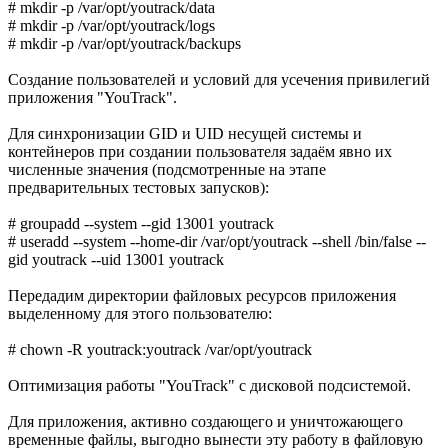
# mkdir -p /var/opt/youtrack/data
# mkdir -p /var/opt/youtrack/logs
# mkdir -p /var/opt/youtrack/backups
Создание пользователей и условий для усечения привилегий
приложения "YouTrack".
Для синхронизации GID и UID несущей системы и
контейнеров при создании пользователя задаём явно их
численные значения (подсмотренные на этапе
предварительных тестовых запусков):
# groupadd --system --gid 13001 youtrack
# useradd --system --home-dir /var/opt/youtrack --shell /bin/false --
gid youtrack --uid 13001 youtrack
Передадим директории файловых ресурсов приложения
выделенному для этого пользователю:
# chown -R youtrack:youtrack /var/opt/youtrack
Оптимизация работы "YouTrack" с дисковой подсистемой.
Для приложения, активно создающего и уничтожающего
временные файлы, выгодно вынести эту работу в файловую