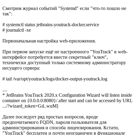
Смотрим журнал событий "Systemd" если "что-то пошло не
так":
# systemctl status jetbrains-youtrack-docker.service
# journalctl -xe
Первоначальная настройка web-приложения.
При первом запуске ещё не настроенного "YouTrack" в web-
интерфейсе потребуется ввести секретный "ключ",
технически доступный только системному администратору
несущего сервера:
# tail /var/opt/youtrack/logs/docker-output-youtrack.log
....
* JetBrains YouTrack 2020.x Configuration Wizard will listen inside
container on {0.0.0.0:8080}/ after start and can be accessed by URL
.../?wizard_token=Gd..wuM]
Далее последует ряд простых вопросов, вроде
предпочитаемого FQDN, пароля пользователя для
администрирования и способа лицензирования. Кстати,
"YouTrack" бесплатен и почти неограничен в функционале