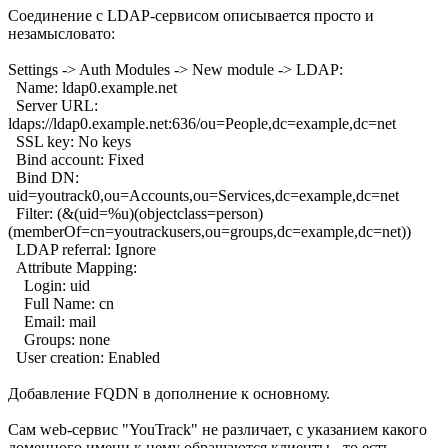
Соединение с LDAP-сервисом описывается просто и
незамысловато:
Settings -> Auth Modules -> New module -> LDAP:
Name: ldap0.example.net
Server URL:
ldaps://ldap0.example.net:636/ou=People,dc=example,dc=net
SSL key: No keys
Bind account: Fixed
Bind DN:
uid=youtrack0,ou=Accounts,ou=Services,dc=example,dc=net
Filter: (&(uid=%u)(objectclass=person)
(memberOf=cn=youtrackusers,ou=groups,dc=example,dc=net))
LDAP referral: Ignore
Attribute Mapping:
Login: uid
Full Name: cn
Email: mail
Groups: none
User creation: Enabled
Добавление FQDN в дополнение к основному.
Сам web-сервис "YouTrack" не различает, с указанием какого
доменного имени к нему обращаются клиенты - то есть,