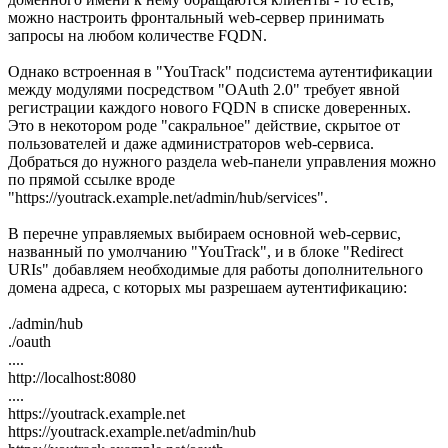
можно настроить фронтальный web-сервер принимать
запросы на любом количестве FQDN.
Однако встроенная в "YouTrack" подсистема аутентификации
между модулями посредством "OAuth 2.0" требует явной
регистрации каждого нового FQDN в списке доверенных.
Это в некотором роде "сакральное" действие, скрытое от
пользователей и даже администраторов web-сервиса.
Добраться до нужного раздела web-панели управления можно
по прямой ссылке вроде
"https://youtrack.example.net/admin/hub/services".
В перечне управляемых выбираем основной web-сервис,
названный по умолчанию "YouTrack", и в блоке "Redirect
URIs" добавляем необходимые для работы дополнительного
домена адреса, с которых мы разрешаем аутентификацию:
./admin/hub
./oauth
....
http://localhost:8080
....
https://youtrack.example.net
https://youtrack.example.net/admin/hub