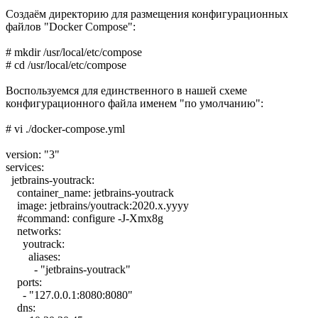
Создаём директорию для размещения конфигурационных
файлов "Docker Compose":
# mkdir /usr/local/etc/compose
# cd /usr/local/etc/compose
Воспользуемся для единственного в нашей схеме
конфигурационного файла именем "по умолчанию":
# vi ./docker-compose.yml
version: "3"
services:
jetbrains-youtrack:
container_name: jetbrains-youtrack
image: jetbrains/youtrack:2020.x.yyyy
#command: configure -J-Xmx8g
networks:
youtrack:
aliases:
- "jetbrains-youtrack"
ports:
- "127.0.0.1:8080:8080"
dns: