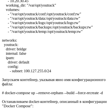
- 10.20.30.45
working_dir: "/var/opt/youtrack"
volumes:
- "/var/opt/youtrack/conf:/opt/youtrack/conf:rw"
- "/var/opt/youtrack/data:/opt/youtrack/data:rw"
- "/var/opt/youtrack/logs:/opt/youtrack/logs:rw"
- "/var/opt/youtrack/backups:/opt/youtrack/backups:rw"
- "/var/opt/youtrack/temp:/opt/youtrack/temp:rw"
networks:
youtrack:
driver: bridge
internal: false
ipam:
driver: default
config:
- subnet: 100.127.255.0/24
Запускаем контейнер, указывая явно имя конфигурационного
файла:
# docker-compose up --remove-orphans --build --force-recreate -d
Останавливаем docker-контейнер, описанный в конфигурации
"Docker Compose":