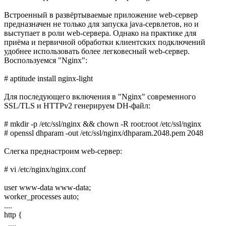
Встроенный в развёртываемые приложение web-сервер
предназначен не только для запуска java-сервлетов, но и
выступает в роли web-сервера. Однако на практике для
приёма и первичной обработки клиентских подключений
удобнее использовать более легковесный web-сервер.
Воспользуемся "Nginx":
# aptitude install nginx-light
Для последующего включения в "Nginx" современного
SSL/TLS и HTTPv2 генерируем DH-файл:
# mkdir -p /etc/ssl/nginx && chown -R root:root /etc/ssl/nginx
# openssl dhparam -out /etc/ssl/nginx/dhparam.2048.pem 2048
Слегка преднастроим web-сервер:
# vi /etc/nginx/nginx.conf
user www-data www-data;
worker_processes auto;
....
http {
....