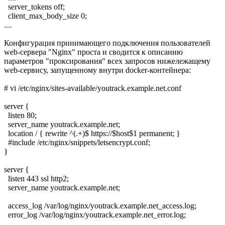
server_tokens off;
client_max_body_size 0;
....
Конфигурация принимающего подключения пользователей
web-сервера "Nginx" проста и сводится к описанию
параметров "проксирования" всех запросов нижележащему
web-сервису, запущенному внутри docker-контейнера:
# vi /etc/nginx/sites-available/youtrack.example.net.conf
server {
listen 80;
server_name youtrack.example.net;
location / { rewrite ^(.+)$ https://$host$1 permanent; }
#include /etc/nginx/snippets/letsencrypt.conf;
}
server {
listen 443 ssl http2;
server_name youtrack.example.net;
access_log /var/log/nginx/youtrack.example.net_access.log;
error_log /var/log/nginx/youtrack.example.net_error.log;