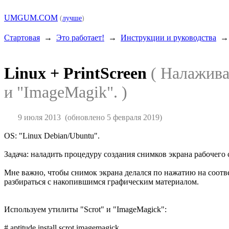
UMGUM.COM
(
лучше
)
Стартовая
→
Это работает!
→
Инструкции и руководства
Linux + PrintScreen
( Налажива
и "ImageMagik". )
9 июля 2013
(обновлено 5 февраля 2019)
OS: "Linux Debian/Ubuntu".
Задача: наладить процедуру создания снимков экрана рабочег
Мне важно, чтобы снимок экрана делался по нажатию на соотв
разбираться с накопившимся графическим материалом.
Используем утилиты "Scrot" и "ImageMagick":
# aptitude install scrot imagemagick