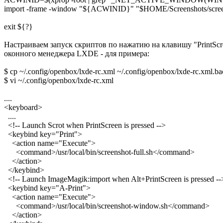
import -frame -window "${ACWINID}" "$HOME/Screenshots/scr
exit ${?}
Настраиваем запуск скриптов по нажатию на клавишу "PrintSc
оконного менеджера LXDE - для примера:
$ cp ~/.config/openbox/lxde-rc.xml ~/.config/openbox/lxde-rc.xml.b
$ vi ~/.config/openbox/lxde-rc.xml
....
<keyboard>
....
<!-- Launch Scrot when PrintScreen is pressed -->
<keybind key="Print">
<action name="Execute">
<command>/usr/local/bin/screenshot-full.sh</command>
</action>
</keybind>
<!-- Launch ImageMagik:import when Alt+PrintScreen is pressed --
<keybind key="A-Print">
<action name="Execute">
<command>/usr/local/bin/screenshot-window.sh</command>
</action>