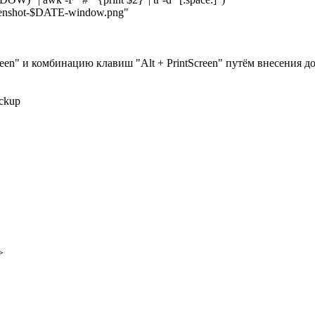
eenshot-$DATE-window.png"
reen" и комбинацию клавиш "Alt + PrintScreen" путём внесения
ackup
>