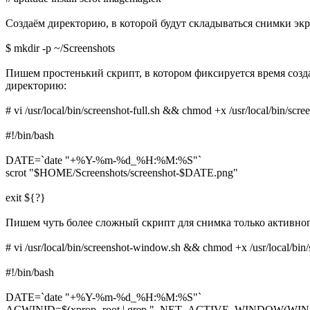
Создаём директорию, в которой будут складываться снимки экр
$ mkdir -p ~/Screenshots
Пишем простенький скрипт, в котором фиксируется время создан
директорию:
# vi /usr/local/bin/screenshot-full.sh && chmod +x /usr/local/bin/scree
#!/bin/bash
DATE=`date "+%Y-%m-%d_%H:%M:%S"`
scrot "$HOME/Screenshots/screenshot-$DATE.png"
exit ${?}
Пишем чуть более сложный скрипт для снимка только активног
# vi /usr/local/bin/screenshot-window.sh && chmod +x /usr/local/bi
#!/bin/bash
DATE=`date "+%Y-%m-%d_%H:%M:%S"`
ACWINID=$(xprop -root | grep "_NET_ACTIVE_WINDOW(WINDOW)" | 