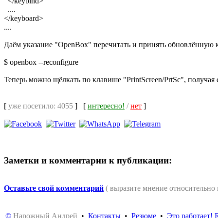
</keybind>
....
</keyboard>
....
Даём указание "OpenBox" перечитать и принять обновлённую
$ openbox --reconfigure
Теперь можно щёлкать по клавише "PrintScreen/PrtSc", получая
[
уже посетило: 4055
]
[
интересно!
/
нет
]
Заметки и комментарии к публикации:
Оставьте свой комментарий
( выразите мнение относительно
©
Нарожный Андрей
•
Контакты
•
Резюме
•
Это работает!