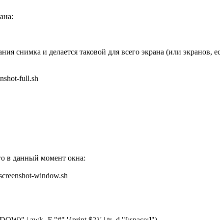
ана:
ия снимка и делается таковой для всего экрана (или экранов, е
nshot-full.sh
о в данный момент окна:
n/screenshot-window.sh
awk -F "#" '{print $2}' | tr -d "[:space:]")