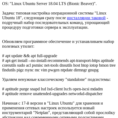
OS: "Linux Ubuntu Server 18.04 LTS (Bionic Beaver)".
Задача: типовая настройка операционной системы "Linux
Ubuntu 18", следующая сразу после
инсталляции таковой
-
подручный набор последовательных команд, упрощающий
процедуру подготовки сервера к эксплуатации.
Обновляем программное обеспечение и устанавливаем набор
полезных утилит:
# apt update && apt full-upgrade
# apt-get install --no-install-recommends apt-transport-https aptitude
coreutils sudo acl psmisc net-tools dnsutils host htop iotop bmon tree
findutils pigz rsync mc vim pwgen ntpdate dirmngr gnupg
Удаляем ненужные классическому "standalone" подсистемы:
# aptitude purge snapd lxd lxd-client lxcfs open-iscsi mdadm
# aptitude remove unattended-upgrades networkd-dispatcher
Начиная с 17-й версии в "Linux Ubuntu" для хранения и
применения сетевых настроек используется новый
инструментарий "Netplan", представляющий собой прослойку
абстракции над современными сетевыми подсистемами,