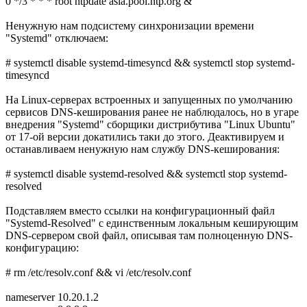
0 */3 * * * root ntpdate asia.pool.ntp.org &
Ненужную нам подсистему синхронизации времени
"Systemd" отключаем:
# systemctl disable systemd-timesyncd && systemctl stop systemd-
timesyncd
На Linux-серверах встроенных и запущенных по умолчанию
сервисов DNS-кеширования ранее не наблюдалось, но в угаре
внедрения "Systemd" сборщики дистрибутива "Linux Ubuntu"
от 17-ой версии докатились таки до этого. Деактивируем и
останавливаем ненужную нам службу DNS-кеширования:
# systemctl disable systemd-resolved && systemctl stop systemd-
resolved
Подставляем вместо ссылки на конфигурационный файл
"Systemd-Resolved" с единственным локальным кеширующим
DNS-сервером свой файл, описывая там полноценную DNS-
конфигурацию:
# rm /etc/resolv.conf && vi /etc/resolv.conf
nameserver 10.20.1.2