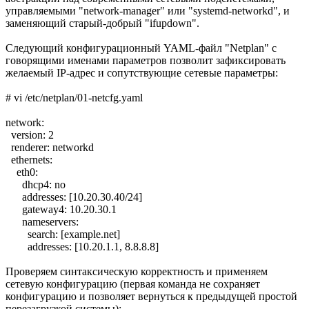
управляемыми "network-manager" или "systemd-networkd", и
заменяющий старый-добрый "ifupdown".
Следующий конфигурационный YAML-файл "Netplan" с
говорящими именами параметров позволит зафиксировать
желаемый IP-адрес и сопутствующие сетевые параметры:
# vi /etc/netplan/01-netcfg.yaml
network:
version: 2
renderer: networkd
ethernets:
eth0:
dhcp4: no
addresses: [10.20.30.40/24]
gateway4: 10.20.30.1
nameservers:
search: [example.net]
addresses: [10.20.1.1, 8.8.8.8]
Проверяем синтаксическую корректность и применяем
сетевую конфигурацию (первая команда не сохраняет
конфигурацию и позволяет вернуться к предыдущей простой
перезагрузкой системы):