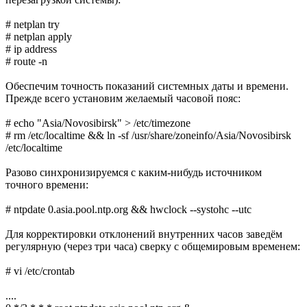
# netplan try
# netplan apply
# ip address
# route -n
Обеспечим точность показаний системных даты и времени.
Прежде всего установим желаемый часовой пояс:
# echo "Asia/Novosibirsk" > /etc/timezone
# rm /etc/localtime && ln -sf /usr/share/zoneinfo/Asia/Novosibirsk
/etc/localtime
Разово синхронизируемся с каким-нибудь источником
точного времени:
# ntpdate 0.asia.pool.ntp.org && hwclock --systohc --utc
Для корректировки отклонений внутренних часов заведём
регулярную (через три часа) сверку с общемировым временем:
# vi /etc/crontab
....