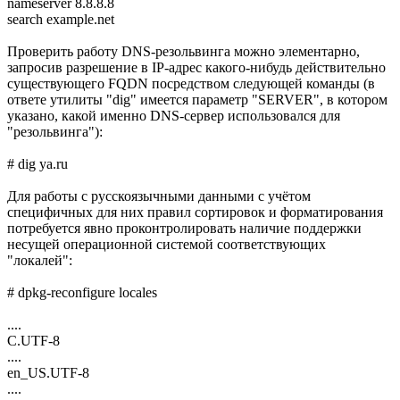
nameserver 8.8.8.8
search example.net
Проверить работу DNS-резольвинга можно элементарно,
запросив разрешение в IP-адрес какого-нибудь действительно
существующего FQDN посредством следующей команды (в
ответе утилиты "dig" имеется параметр "SERVER", в котором
указано, какой именно DNS-сервер использовался для
"резольвинга"):
# dig ya.ru
Для работы с русскоязычными данными с учётом
специфичных для них правил сортировок и форматирования
потребуется явно проконтролировать наличие поддержки
несущей операционной системой соответствующих
"локалей":
# dpkg-reconfigure locales
....
C.UTF-8
....
en_US.UTF-8
....