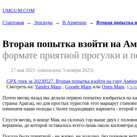
UMGUM.COM
Стартовая
→
Эпизоды
→
В Армении
→
Вторая попытка в
Вторая попытка взойти на А
формате приятной прогулки и п
27 мая 2023
(обновлено 5 ноября 2025)
GPX-трек за 20230527. Вторая попытка взойти на гору Амбер
Смотреть на:
Yandex Maps
,
Google Maps
или
Open Maps
(скр
Почти месяц назад мы делали первую попытку взобраться на к
страны Арагац, но для простых туристов этот маршрут становит
начинаем наши походы с более подходящих варианта - второй п
Спустя месяц, в конце Мая, на склонах гор выше двух с полов
вершины, до которой оставалось всего-лишь около километра-дв
Погода была приятной - не жарко, не холодно, без порывов ветр