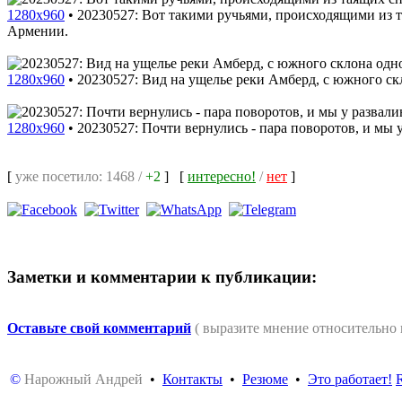
1280x960
•
20230527: Вот такими ручьями, происходящими из 
Армении.
1280x960
•
20230527: Вид на ущелье реки Амберд, с южного с
1280x960
•
20230527: Почти вернулись - пара поворотов, и мы 
[
уже посетило: 1468 /
+2
]
[
интересно!
/
нет
]
Заметки и комментарии к публикации:
Оставьте свой комментарий
( выразите мнение относительно
©
Нарожный Андрей
•
Контакты
•
Резюме
•
Это работает!