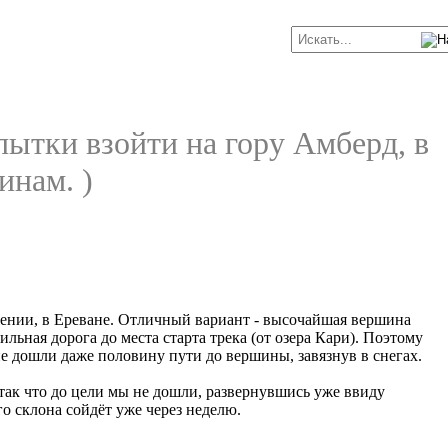
пытки взойти на гору Амберд, в
инам. )
мении, в Ереване. Отличный вариант - высочайшая вершина
льная дорога до места старта трека (от озера Кари). Поэтому
е дошли даже половину пути до вершины, завязнув в снегах.
 так что до цели мы не дошли, развернувшись уже ввиду
о склона сойдёт уже через неделю.