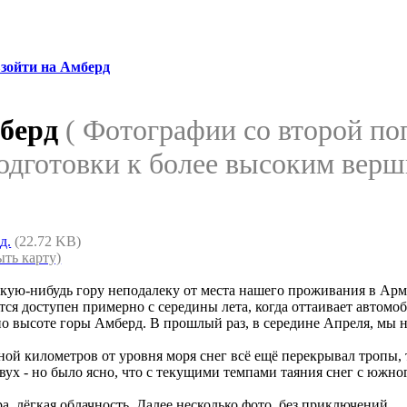
зойти на Амберд
мберд
( Фотографии со второй по
одготовки к более высоким верш
д.
(22.72 KB)
ыть карту)
акую-нибудь гору неподалеку от места нашего проживания в Ар
ся доступен примерно с середины лета, когда оттаивает автомоби
о высоте горы Амберд. В прошлый раз, в середине Апреля, мы н
иной километров от уровня моря снег всё ещё перекрывал тропы,
ух - но было ясно, что с текущими темпами таяния снег с южног
а, лёгкая облачность. Далее несколько фото, без приключений.