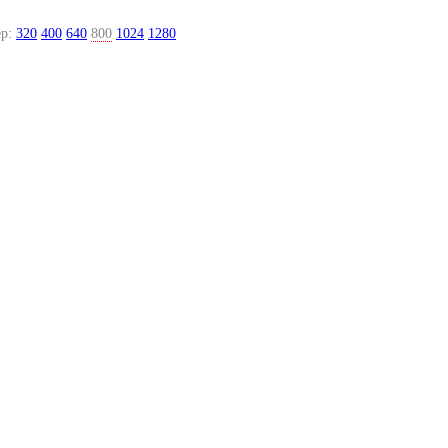
р:
320
400
640
800
1024
1280