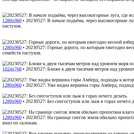
1280x960
•
20230527: В начале подъёма, через высокогорные лу
пастухов.
1280x960
•
20230527: Горные дороги, по которым ежегодно вес
семейств пастухов.
1024x768
•
20230527: Ближе к двум тысячам метров над уровне
1280x960
•
20230527: Уже видна вершина горы Амберд, подход
1280x960
•
20230527: Без снегоступов или лыж в горах нечего д
1280x960
•
20230527: На границе снегов земля обильно пропита
вниз по склонам.