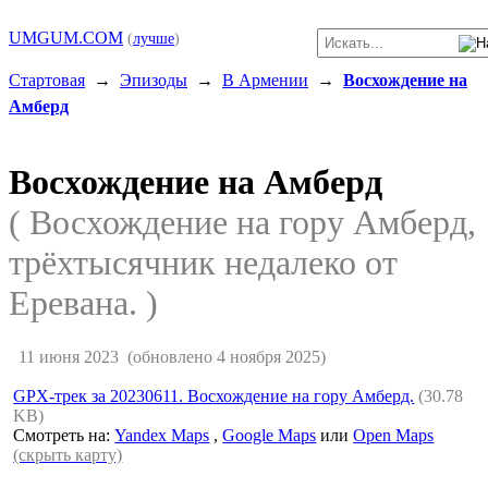
UMGUM.COM
(
лучше
)
Стартовая
→
Эпизоды
→
В Армении
→
Восхождение на
Амберд
Восхождение на Амберд
( Восхождение на гору Амберд,
трёхтысячник недалеко от
Еревана. )
11 июня 2023
(обновлено 4 ноября 2025)
GPX-трек за 20230611. Восхождение на гору Амберд.
(30.78
KB)
Смотреть на:
Yandex Maps
,
Google Maps
или
Open Maps
(скрыть карту)