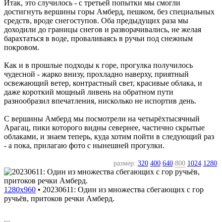
Итак, это случилось - с третьей попытки мы смогли
достигнуть вершины горы Амберд, пешком, без специальных
средств, вроде снегоступов. Оба предыдущих раза мы
доходили до границы снегов и разворачивались, не желая
барахтаться в воде, проваливаясь в ручьи под снежным
покровом.
Как и в прошлые подходы к горе, прогулка получилось
чудесной - жарко внизу, прохладно наверху, приятный
освежающий ветер, контрастный свет, красивые облака, и
даже короткий мощный ливень на обратном пути
разнообразил впечатления, нисколько не испортив день.
С вершины Амберд мы посмотрели на четырёхтысячный
Арагац, пики которого видны севернее, частично скрытые
облаками, и знаем теперь, куда хотим пойти в следующий раз
- а пока, прилагаю фото с нынешней прогулки.
размер:
320
400
640
800
1024
1280
1280x960
•
20230611: Один из множества сбегающих с гор
ручьёв, притоков речки Амберд.